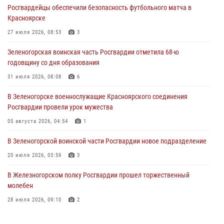
05 августа 2026, 04:52
1
Росгвардейцы обеспечили безопасность футбольного матча в
Красноярске
В Красноярске сотрудники вневедомственной охраны Росгвардии
задержали подозреваемого в серии краж из гипермаркета
27 июля 2026, 08:53
3
04 августа 2026, 09:57
Зеленогорская воинская часть Росгвардии отметила 68-ю
годовщину со дня образования
Сотрудники Росгвардии обеспечили общественный порядок во
время проведения экстремального заплыва в Дудинке
31 июля 2026, 08:08
6
04 августа 2026, 08:36
1
В Зеленогорске военнослужащие Красноярского соединения
Росгвардии провели урок мужества
В Красноярске сотрудники Росгвардии задержали подозреваемого
в серии краж из супермаркета
05 августа 2026, 04:54
1
04 августа 2026, 06:50
В Зеленогорской воинской части Росгвардии новое подразделение
20 июля 2026, 03:59
3
В Железногорском полку Росгвардии прошел торжественный
молебен
28 июля 2026, 09:10
2
Военнослужащие Росгвардии железногорской воинской части