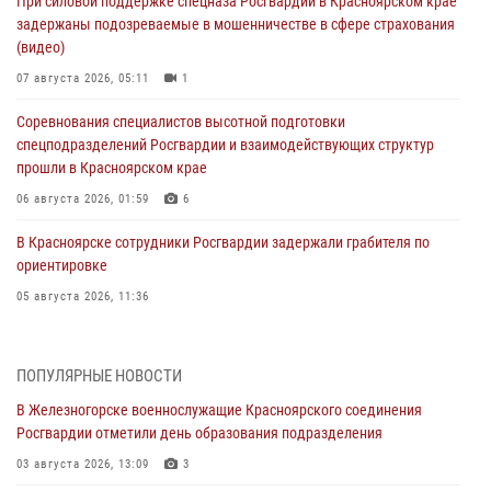
При силовой поддержке спецназа Росгвардии в Красноярском крае
задержаны подозреваемые в мошенничестве в сфере страхования
(видео)
07 августа 2026, 05:11
1
Соревнования специалистов высотной подготовки
спецподразделений Росгвардии и взаимодействующих структур
прошли в Красноярском крае
06 августа 2026, 01:59
6
В Красноярске сотрудники Росгвардии задержали грабителя по
ориентировке
05 августа 2026, 11:36
В Зеленогорске военнослужащие Красноярского соединения
Росгвардии провели урок мужества
ПОПУЛЯРНЫЕ НОВОСТИ
05 августа 2026, 04:54
1
В Железногорске военнослужащие Красноярского соединения
Росгвардии отметили день образования подразделения
В Красноярске взрывотехники спецподразделения Росгвардии
уничтожили артиллерийский снаряд
03 августа 2026, 13:09
3