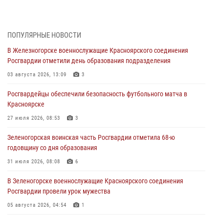
В Красноярске взрывотехники спецподразделения Росгвардии
уничтожили артиллерийский снаряд
05 августа 2026, 04:52
1
ПОПУЛЯРНЫЕ НОВОСТИ
В Железногорске военнослужащие Красноярского соединения
В Красноярске сотрудники вневедомственной охраны Росгвардии
Росгвардии отметили день образования подразделения
задержали подозреваемого в серии краж из гипермаркета
03 августа 2026, 13:09
3
04 августа 2026, 09:57
Росгвардейцы обеспечили безопасность футбольного матча в
Сотрудники Росгвардии обеспечили общественный порядок во
Красноярске
время проведения экстремального заплыва в Дудинке
27 июля 2026, 08:53
3
04 августа 2026, 08:36
1
Зеленогорская воинская часть Росгвардии отметила 68-ю
В Красноярске сотрудники Росгвардии задержали подозреваемого
годовщину со дня образования
в серии краж из супермаркета
31 июля 2026, 08:08
6
04 августа 2026, 06:50
В Зеленогорске военнослужащие Красноярского соединения
Военнослужащие Красноярского соединения Росгвардии
Росгвардии провели урок мужества
познакомили отдыхающих детей с тонкостями РХБ защиты
05 августа 2026, 04:54
1
03 августа 2026, 13:12
2