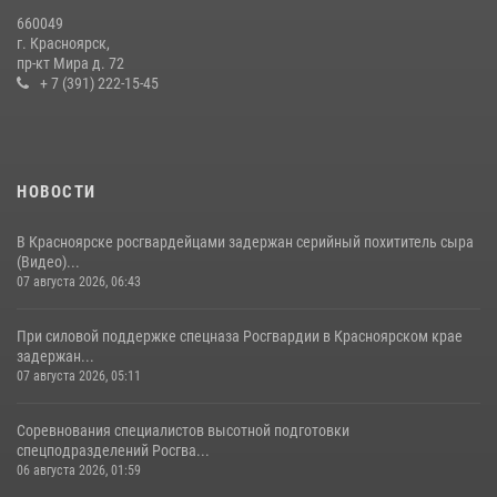
Росгвардейцы Зеленогорска стали знаковыми участниками
660049
празднования 70-летия города
г. Красноярск,
пр-кт Мира д. 72
21 июля 2026, 01:41
7
+ 7 (391) 222-15-45
НОВОСТИ
В Красноярске росгвардейцами задержан серийный похититель сыра
(Видео)...
07 августа 2026, 06:43
При силовой поддержке спецназа Росгвардии в Красноярском крае
задержан...
07 августа 2026, 05:11
Соревнования специалистов высотной подготовки
спецподразделений Росгва...
06 августа 2026, 01:59