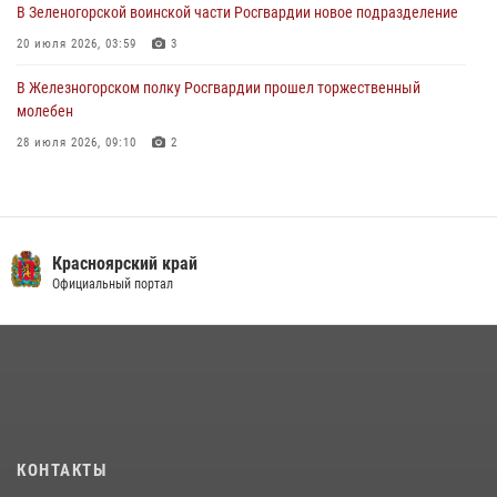
В Зеленогорской воинской части Росгвардии новое подразделение
20 июля 2026, 03:59
3
В Железногорском полку Росгвардии прошел торжественный
молебен
28 июля 2026, 09:10
2
Железногорские росгвардецы получили в руки легендарное оружие
10 июля 2026, 06:18
4
Военнослужащие Росгвардии железногорской воинской части
Красноярский край
Росгвардии получили штатное вооружение
Официальный портал
16 июля 2026, 07:42
2
В Красноярском крае завершился военно-патриотический проект
«Ступень к спецназу», главным организатором и наставником
которого выступил ОМОН «Ратибор» Управления Росгвардии по
Красноярскому краю.
10 июля 2026, 06:21
3
КОНТАКТЫ