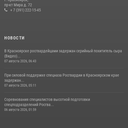
пр-кт Мира д. 72
21 июля 2026, 01:41
7
+ 7 (391) 222-15-45
НОВОСТИ
В Красноярске росгвардейцами задержан серийный похититель сыра
(Видео)...
07 августа 2026, 06:43
При силовой поддержке спецназа Росгвардии в Красноярском крае
задержан...
07 августа 2026, 05:11
Соревнования специалистов высотной подготовки
спецподразделений Росгва...
06 августа 2026, 01:59