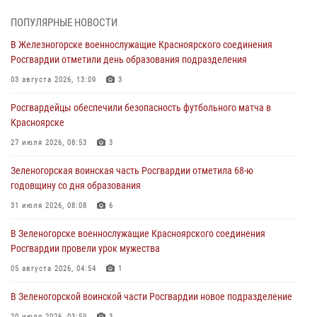
05 августа 2026, 04:52
1
ПОПУЛЯРНЫЕ НОВОСТИ
В Железногорске военнослужащие Красноярского соединения
В Красноярске сотрудники вневедомственной охраны Росгвардии
Росгвардии отметили день образования подразделения
задержали подозреваемого в серии краж из гипермаркета
03 августа 2026, 13:09
3
04 августа 2026, 09:57
Росгвардейцы обеспечили безопасность футбольного матча в
Сотрудники Росгвардии обеспечили общественный порядок во
Красноярске
время проведения экстремального заплыва в Дудинке
27 июля 2026, 08:53
3
04 августа 2026, 08:36
1
Зеленогорская воинская часть Росгвардии отметила 68-ю
В Красноярске сотрудники Росгвардии задержали подозреваемого
годовщину со дня образования
в серии краж из супермаркета
31 июля 2026, 08:08
6
04 августа 2026, 06:50
В Зеленогорске военнослужащие Красноярского соединения
Военнослужащие Красноярского соединения Росгвардии
Росгвардии провели урок мужества
познакомили отдыхающих детей с тонкостями РХБ защиты
05 августа 2026, 04:54
1
03 августа 2026, 13:12
2
В Зеленогорской воинской части Росгвардии новое подразделение
20 июля 2026, 03:59
3