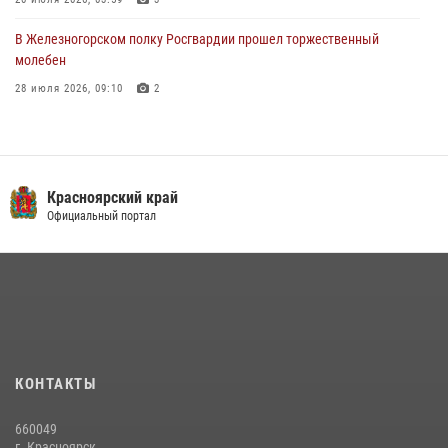
В Железногорском полку Росгвардии прошел торжественный
молебен
28 июля 2026, 09:10
2
Железногорские росгвардецы получили в руки легендарное оружие
10 июля 2026, 06:18
4
Военнослужащие Росгвардии железногорской воинской части
Красноярский край
Росгвардии получили штатное вооружение
Официальный портал
16 июля 2026, 07:42
2
В Красноярском крае завершился военно-патриотический проект
«Ступень к спецназу», главным организатором и наставником
которого выступил ОМОН «Ратибор» Управления Росгвардии по
Красноярскому краю.
10 июля 2026, 06:21
3
КОНТАКТЫ
Росгвардейцы Зеленогорска стали знаковыми участниками
660049
празднования 70-летия города
г. Красноярск,