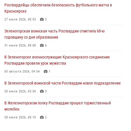
Росгвардейцы обеспечили безопасность футбольного матча в
Сотрудники Росгвардии обеспечили общественный порядок во
Красноярске
время проведения экстремального заплыва в Дудинке
27 июля 2026, 08:53
3
04 августа 2026, 08:36
1
Зеленогорская воинская часть Росгвардии отметила 68-ю
В Красноярске сотрудники Росгвардии задержали подозреваемого
годовщину со дня образования
в серии краж из супермаркета
31 июля 2026, 08:08
6
04 августа 2026, 06:50
В Зеленогорске военнослужащие Красноярского соединения
Военнослужащие Красноярского соединения Росгвардии
Росгвардии провели урок мужества
познакомили отдыхающих детей с тонкостями РХБ защиты
05 августа 2026, 04:54
1
03 августа 2026, 13:12
2
В Зеленогорской воинской части Росгвардии новое подразделение
20 июля 2026, 03:59
3
В Железногорском полку Росгвардии прошел торжественный
молебен
28 июля 2026, 09:10
2
Железногорские росгвардецы получили в руки легендарное оружие