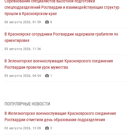
Соревнования специалистов высотной подготовки
спецподразделений Росгвардии и взаимодействующих структур
прошли в Красноярском крае
06 августа 2026, 01:59
6
В Красноярске сотрудники Росгвардии задержали грабителя по
ориентировке
05 августа 2026, 11:36
В Зеленогорске военнослужащие Красноярского соединения
Росгвардии провели урок мужества
05 августа 2026, 04:54
1
В Красноярске взрывотехники спецподразделения Росгвардии
уничтожили артиллерийский снаряд
05 августа 2026, 04:52
1
ПОПУЛЯРНЫЕ НОВОСТИ
В Железногорске военнослужащие Красноярского соединения
В Красноярске сотрудники вневедомственной охраны Росгвардии
Росгвардии отметили день образования подразделения
задержали подозреваемого в серии краж из гипермаркета
03 августа 2026, 13:09
3
04 августа 2026, 09:57