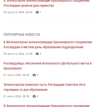
В Зеленогорске военнослужащие Красноярского соединения
Росгвардии провели урок мужества
05 августа 2026, 04:54
1
В Красноярске взрывотехники спецподразделения Росгвардии
уничтожили артиллерийский снаряд
05 августа 2026, 04:52
1
ПОПУЛЯРНЫЕ НОВОСТИ
В Железногорске военнослужащие Красноярского соединения
В Красноярске сотрудники вневедомственной охраны Росгвардии
Росгвардии отметили день образования подразделения
задержали подозреваемого в серии краж из гипермаркета
03 августа 2026, 13:09
3
04 августа 2026, 09:57
Росгвардейцы обеспечили безопасность футбольного матча в
Сотрудники Росгвардии обеспечили общественный порядок во
Красноярске
время проведения экстремального заплыва в Дудинке
27 июля 2026, 08:53
3
04 августа 2026, 08:36
1
Зеленогорская воинская часть Росгвардии отметила 68-ю
В Красноярске сотрудники Росгвардии задержали подозреваемого
годовщину со дня образования
в серии краж из супермаркета
31 июля 2026, 08:08
6
04 августа 2026, 06:50
В Зеленогорске военнослужащие Красноярского соединения
Военнослужащие Красноярского соединения Росгвардии