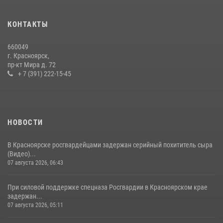
Красноярскому краю.
10 июля 2026, 06:21
3
КОНТАКТЫ
Военнослужащие Росгвардии железногорской воинской части
660049
Росгвардии получили штатное вооружение
г. Красноярск,
пр-кт Мира д. 72
16 июля 2026, 07:42
2
+ 7 (391) 222-15-45
НОВОСТИ
В Красноярске росгвардейцами задержан серийный похититель сыра
(Видео)...
07 августа 2026, 06:43
При силовой поддержке спецназа Росгвардии в Красноярском крае
задержан...
07 августа 2026, 05:11