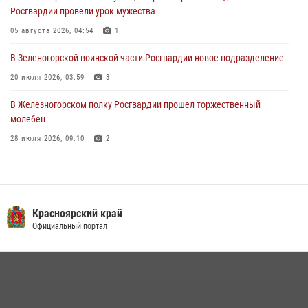
Росгвардии провели урок мужества
познакомили отдыхающих детей с тонкостями РХБ защиты
05 августа 2026, 04:54
1
03 августа 2026, 13:12
2
В Зеленогорской воинской части Росгвардии новое подразделение
20 июля 2026, 03:59
3
В Железногорском полку Росгвардии прошел торжественный
молебен
28 июля 2026, 09:10
2
В Красноярском соединении и территориальном управлении
Росгвардии начался летний период обучения
08 июля 2026, 09:57
6
Красноярский край
Железногорские росгвардецы получили в руки легендарное оружие
Официальный портал
10 июля 2026, 06:18
4
В Красноярском крае завершился военно-патриотический проект
«Ступень к спецназу», главным организатором и наставником
которого выступил ОМОН «Ратибор» Управления Росгвардии по