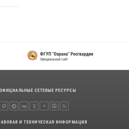
16 июля 2026, 07:42
2
В Красноярском крае завершился военно-
патриотический проект «Ступень к спецназу»,
главным организатором и наставником
которого выступил ОМОН «Ратибор»
Управления Росгвардии по Красноярскому
краю.
10 июля 2026, 06:21
3
ФГУП "Охрана" Росгвардия
Официальный сайт
ОФИЦИАЛЬНЫЕ СЕТЕВЫЕ РЕСУРСЫ
РАВОВАЯ И ТЕХНИЧЕСКАЯ ИНФОРМАЦИЯ