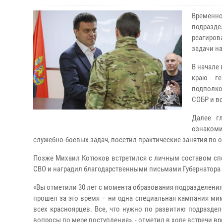
Временно
подразд
реагиров
задачи н
В начале
краю ге
подполко
СОБР и в
Далее г
ознаком
служебно-боевых задач, посетил практические занятия по 
Позже Михаил Котюков встретился с личным составом сп
СВО и наградил благодарственными письмами Губернатора
«Вы отметили 30 лет с момента образования подразделения
прошел за это время – ни одна специальная кампания мим
всех красноярцев. Все, что нужно по развитию подразде
вопросы по мере поступления», - отметил в ходе встречи 