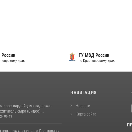
 России
ГУ МВД России
сноярскому краю
по Красноярскому краю
И
НАВИГАЦИЯ
ске росгвардейцами задержан
Новости
хититель сыра (Видео)...
Карта сайта
26, 06:43
П
й поддержке спецназа Росгвардии