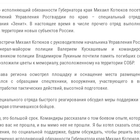
 исполняющий обязанности Губернатора края Михаил Котюков посет
елений Управления Росгвардии по краю – специальный отряд
ания «Зенит». В настоящее время в числе прочего отряд выполн
а территории новых субъектов России.
 встречи Михаил Котюков с руководителем начальника Управления Ро
нерал-майором полиции Валерием Кускашевым и командир
вником полиции Владимиром Лукиным почтили память погибших с
озложили цветы к мемориалу, расположенному на территории СОБР.
лава региона осмотрел площадку и оснащение места размещен
ился с образцами спецтехники, вооружения, участвующего в 
отработке тактических действий, высотной подготовке.
ециального отряда быстрого реагирования обсудил меры поддержки 
 края отличившихся бойцов.
, это большой срок. Командиры рассказали о том боевом опыте, кото
о вас не прошла, и вы мимо нее не прошли. Я бы хотел сказать спа
ления, по социальной поддержке, будем обсуждать, чтобы решить в
временно исполняющий обязанности Губернатора края Михаил Котюков