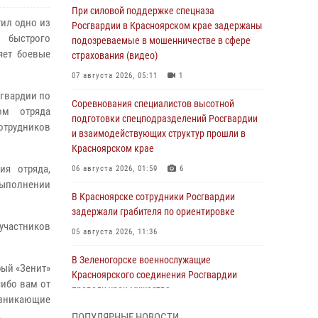
При силовой поддержке спецназа
ил одно из
Росгвардии в Красноярском крае задержаны
 быстрого
подозреваемые в мошенничестве в сфере
яет боевые
страхования (видео)
07 августа 2026, 05:11
1
сгвардии по
Соревнования специалистов высотной
ом отряда
подготовки спецподразделений Росгвардии
отрудников
и взаимодействующих структур прошли в
Красноярском крае
ия отряда,
06 августа 2026, 01:59
6
выполнении
В Красноярске сотрудники Росгвардии
задержали грабителя по ориентировке
участников
05 августа 2026, 11:36
В Зеленогорске военнослужащие
рый «Зенит»
Красноярского соединения Росгвардии
сибо вам от
провели урок мужества
озникающие
05 августа 2026, 04:54
1
.
ПОПУЛЯРНЫЕ НОВОСТИ