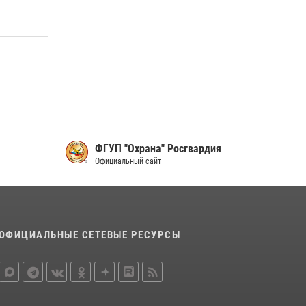
16 июля 2026, 07:42
2
В Красноярском крае завершился военно-
патриотический проект «Ступень к спецназу»,
главным организатором и наставником
которого выступил ОМОН «Ратибор»
Управления Росгвардии по Красноярскому
краю.
10 июля 2026, 06:21
3
ФГУП "Охрана" Росгвардия
Официальный сайт
ОФИЦИАЛЬНЫЕ СЕТЕВЫЕ РЕСУРСЫ