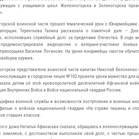
лужащие с учащимися школ Железногорска и Зеленогорска пров
».
горской воинской части прошел тематический урок с Юнармейцами.
рапорщик Терентьева Галина рассказала о памятной дате — Дн
х, исполнявших служебный долг за пределами Отечества. В ходе м
 продемонстрировали видеоролик о ветеране-участнике боевых
прапорщике Василии Логинове. На уроке юнармейцы смогли обучит
разборки оружия.
огорске представители воинской части капитан Николай Белоненко 
еннослужащие в городском лицее №102 провели уроки мужества для 
азали детям об этой кровопролитной десятилетней Афганской войн
ие Внутренних Войск и Войск национальной гвардии России.
ецифике военной службы и возможности поступления в военные инс
 фильм о войсках национальной гвардии «На страже тишины и спо
ов старших классов.
ского дома Наталья Афанасьва сказала, обращаясь к военнослужащи
х земляков, с достоинством выполнили свой долг, с честью прош