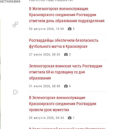
частниками
04 августа 2026, 09:57
В Железногорске военнослужащие
Сотрудники Росгвардии обеспечили
Красноярского соединения Росгвардии
общественный порядок во время
отметили день образования подразделения
проведения экстремального заплыва в
03 августа 2026, 13:09
3
Дудинке
Росгвардейцы обеспечили безопасность
04 августа 2026, 08:36
1
футбольного матча в Красноярске
В Красноярске сотрудники Росгвардии
27 июля 2026, 08:53
3
задержали подозреваемого в серии краж из
супермаркета
Зеленогорская воинская часть Росгвардии
отметила 68-ю годовщину со дня
04 августа 2026, 06:50
образования
Военнослужащие Красноярского соединения
31 июля 2026, 08:08
6
Росгвардии познакомили отдыхающих детей
с тонкостями РХБ защиты
В Зеленогорске военнослужащие
Красноярского соединения Росгвардии
03 августа 2026, 13:12
2
провели урок мужества
В Железногорске военнослужащие
05 августа 2026, 04:54
1
Красноярского соединения Росгвардии
отметили день образования подразделения