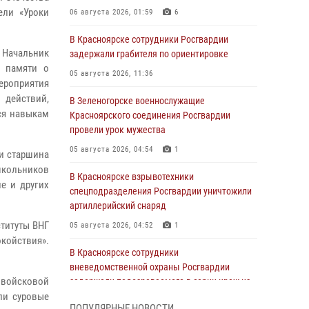
ели «Уроки
06 августа 2026, 01:59
6
В Красноярске сотрудники Росгвардии
 Начальник
задержали грабителя по ориентировке
е памяти о
05 августа 2026, 11:36
ероприятия
 действий,
В Зеленогорске военнослужащие
ся навыкам
Красноярского соединения Росгвардии
провели урок мужества
05 августа 2026, 04:54
1
и старшина
школьников
В Красноярске взрывотехники
е и других
спецподразделения Росгвардии уничтожили
артиллерийский снаряд
титуты ВНГ
05 августа 2026, 04:52
1
койствия».
В Красноярске сотрудники
вневедомственной охраны Росгвардии
м войсковой
задержали подозреваемого в серии краж из
ли суровые
гипермаркета
ПОПУЛЯРНЫЕ НОВОСТИ