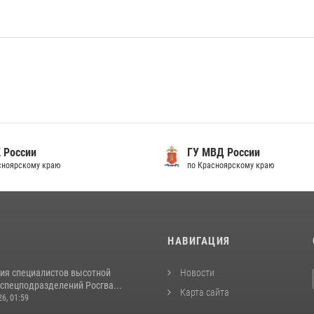
 России
ГУ МВД России
сноярскому краю
по Красноярскому краю
И
НАВИГАЦИЯ
ия специалистов высотной
Новости
спецподразделений Росгва...
Карта сайта
26, 01:59