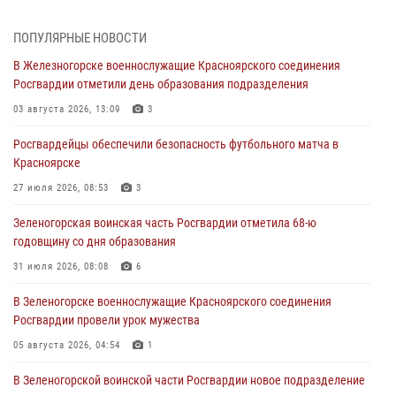
задержали подозреваемого в серии краж из гипермаркета
04 августа 2026, 09:57
ПОПУЛЯРНЫЕ НОВОСТИ
В Железногорске военнослужащие Красноярского соединения
Сотрудники Росгвардии обеспечили общественный порядок во
Росгвардии отметили день образования подразделения
время проведения экстремального заплыва в Дудинке
03 августа 2026, 13:09
3
04 августа 2026, 08:36
1
Росгвардейцы обеспечили безопасность футбольного матча в
В Красноярске сотрудники Росгвардии задержали подозреваемого
Красноярске
в серии краж из супермаркета
27 июля 2026, 08:53
3
04 августа 2026, 06:50
Зеленогорская воинская часть Росгвардии отметила 68-ю
Военнослужащие Красноярского соединения Росгвардии
годовщину со дня образования
познакомили отдыхающих детей с тонкостями РХБ защиты
31 июля 2026, 08:08
6
03 августа 2026, 13:12
2
В Зеленогорске военнослужащие Красноярского соединения
В Железногорске военнослужащие Красноярского соединения
Росгвардии провели урок мужества
Росгвардии отметили день образования подразделения
05 августа 2026, 04:54
1
03 августа 2026, 13:09
3
В Зеленогорской воинской части Росгвардии новое подразделение