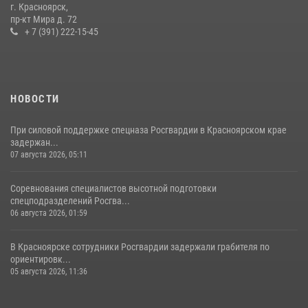
г. Красноярск,
пр-кт Мира д. 72
10 июля 2026, 06:21
3
+ 7 (391) 222-15-45
НОВОСТИ
При силовой поддержке спецназа Росгвардии в Красноярском крае
задержан...
07 августа 2026, 05:11
Соревнования специалистов высотной подготовки
спецподразделений Росгва...
06 августа 2026, 01:59
В Красноярске сотрудники Росгвардии задержали грабителя по
ориентировк...
05 августа 2026, 11:36