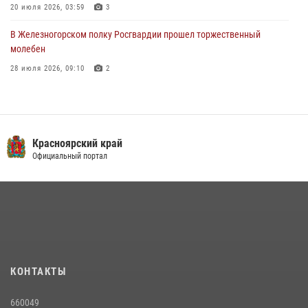
20 июля 2026, 03:59
3
В Железногорском полку Росгвардии прошел торжественный
молебен
28 июля 2026, 09:10
2
В Красноярском соединении и территориальном управлении
Росгвардии начался летний период обучения
08 июля 2026, 09:57
6
Красноярский край
Железногорские росгвардецы получили в руки легендарное оружие
Официальный портал
10 июля 2026, 06:18
4
Военнослужащие Росгвардии железногорской воинской части
Росгвардии получили штатное вооружение
16 июля 2026, 07:42
2
В Красноярском крае завершился военно-патриотический проект
КОНТАКТЫ
«Ступень к спецназу», главным организатором и наставником
которого выступил ОМОН «Ратибор» Управления Росгвардии по
660049
Красноярскому краю.