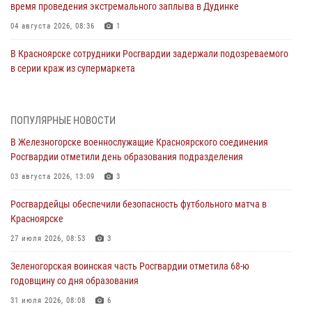
время проведения экстремального заплыва в Дудинке
04 августа 2026, 08:36
1
В Красноярске сотрудники Росгвардии задержали подозреваемого
в серии краж из супермаркета
04 августа 2026, 06:50
Военнослужащие Красноярского соединения Росгвардии
ПОПУЛЯРНЫЕ НОВОСТИ
познакомили отдыхающих детей с тонкостями РХБ защиты
В Железногорске военнослужащие Красноярского соединения
03 августа 2026, 13:12
2
Росгвардии отметили день образования подразделения
В Железногорске военнослужащие Красноярского соединения
03 августа 2026, 13:09
3
Росгвардии отметили день образования подразделения
Росгвардейцы обеспечили безопасность футбольного матча в
03 августа 2026, 13:09
3
Красноярске
Зеленогорская воинская часть Росгвардии отметила 68-ю
27 июля 2026, 08:53
3
годовщину со дня образования
Зеленогорская воинская часть Росгвардии отметила 68-ю
31 июля 2026, 08:08
6
годовщину со дня образования
В Красноярске сотрудниками Росгвардии задержан
31 июля 2026, 08:08
6