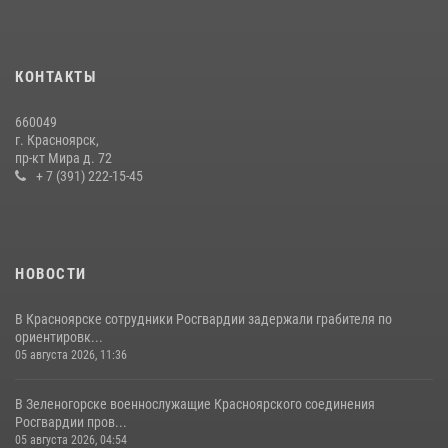
16 июля 2026, 07:42
2
В Красноярском крае завершился военно-патриотический проект
КОНТАКТЫ
«Ступень к спецназу», главным организатором и наставником
которого выступил ОМОН «Ратибор» Управления Росгвардии по
660049
Красноярскому краю.
г. Красноярск,
пр-кт Мира д. 72
10 июля 2026, 06:21
3
+ 7 (391) 222-15-45
НОВОСТИ
В Красноярске сотрудники Росгвардии задержали грабителя по
ориентировк...
05 августа 2026, 11:36
В Зеленогорске военнослужащие Красноярского соединения
Росгвардии пров...
05 августа 2026, 04:54