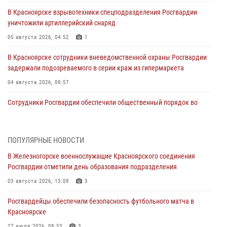
В Красноярске взрывотехники спецподразделения Росгвардии
уничтожили артиллерийский снаряд
05 августа 2026, 04:52
1
В Красноярске сотрудники вневедомственной охраны Росгвардии
задержали подозреваемого в серии краж из гипермаркета
04 августа 2026, 09:57
Сотрудники Росгвардии обеспечили общественный порядок во
время проведения экстремального заплыва в Дудинке
04 августа 2026, 08:36
1
ПОПУЛЯРНЫЕ НОВОСТИ
В Красноярске сотрудники Росгвардии задержали подозреваемого
В Железногорске военнослужащие Красноярского соединения
в серии краж из супермаркета
Росгвардии отметили день образования подразделения
04 августа 2026, 06:50
03 августа 2026, 13:09
3
Военнослужащие Красноярского соединения Росгвардии
Росгвардейцы обеспечили безопасность футбольного матча в
познакомили отдыхающих детей с тонкостями РХБ защиты
Красноярске
03 августа 2026, 13:12
2
27 июля 2026, 08:53
3