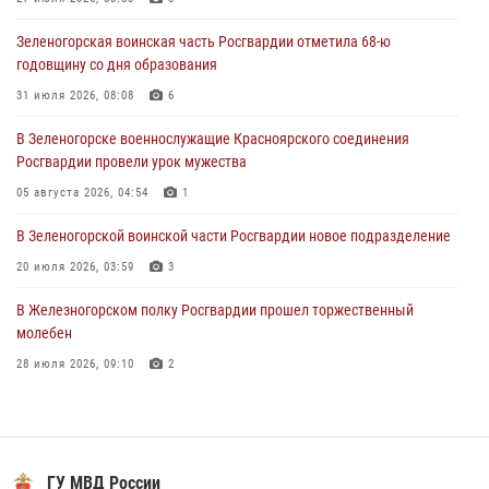
В Железногорске военнослужащие Красноярского соединения
Зеленогорская воинская часть Росгвардии отметила 68-ю
Росгвардии отметили день образования подразделения
годовщину со дня образования
03 августа 2026, 13:09
3
31 июля 2026, 08:08
6
Зеленогорская воинская часть Росгвардии отметила 68-ю
В Зеленогорске военнослужащие Красноярского соединения
годовщину со дня образования
Росгвардии провели урок мужества
31 июля 2026, 08:08
6
05 августа 2026, 04:54
1
В Зеленогорской воинской части Росгвардии новое подразделение
20 июля 2026, 03:59
3
В Железногорском полку Росгвардии прошел торжественный
молебен
28 июля 2026, 09:10
2
В Красноярском соединении и территориальном управлении
Росгвардии начался летний период обучения
08 июля 2026, 09:57
6
ФГУП "Охрана" 