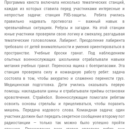
Программа квеста включала несколько тематических станций,
каждая из которых ставила перед участниками интересные и
непростые задачи: станция РХБ-защиты. Ребята учились
правильно надевать противогаз — важный навык в
чрезвычайных ситуациях. Ребусы и загадки. На этой станции
юные участники проверяли свою логику и смекалку, разгадывая
тематические головоломки. Лабиринт. Преодоление лабиринта
требовало от детей внимательности и умения ориентироваться в
пространстве. Учебные броски гранат. Под наблюдением
опытных военнослужащих школьники отрабатывали навыки
метания учебных гранат. Переноска ящика с боеприпасами. Эта
станция проверяла силу и командную работу ребят: задача
состояла в том, чтобы аккуратно и слаженно перенести груз.
Медицинская подготовка. Дети учились оказывать первую
помощь: накладывали шины и отрабатывали приёмы остановки
кровотечения. Страйкбол. Военнослужащие помогали ребятам
освоить основы стрельбы и прицеливаться, чтобы поразить
мишень. Передача кодового слова. Командная задача: один
участник должен был передать секретное сообщение второму пот
радиостанции — только так можно было успешно пройти
станцию. Прохождение всех этапов сплотило ребят: они