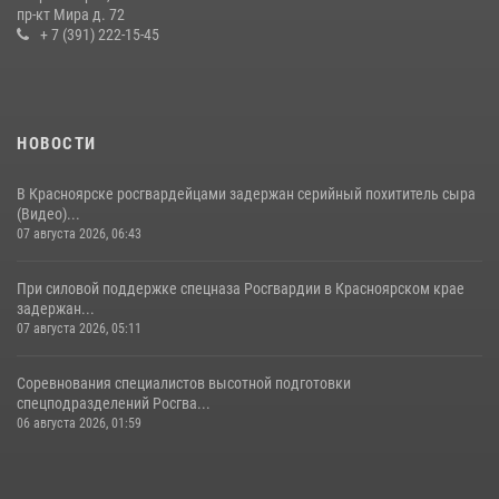
пр-кт Мира д. 72
21 июля 2026, 01:41
7
+ 7 (391) 222-15-45
НОВОСТИ
В Красноярске росгвардейцами задержан серийный похититель сыра
(Видео)...
07 августа 2026, 06:43
При силовой поддержке спецназа Росгвардии в Красноярском крае
задержан...
07 августа 2026, 05:11
Соревнования специалистов высотной подготовки
спецподразделений Росгва...
06 августа 2026, 01:59