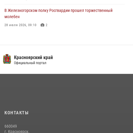
В Железногорском полку Росгвардии прошел торжественный
молебен
28 июля 2026, 09:10
2
Железногорские росгвардецы получили в руки легендарное оружие
10 июля 2026, 06:18
4
Военнослужащие Росгвардии железногорской воинской части
Красноярский край
Росгвардии получили штатное вооружение
Официальный портал
16 июля 2026, 07:42
2
В Красноярском крае завершился военно-патриотический проект
«Ступень к спецназу», главным организатором и наставником
которого выступил ОМОН «Ратибор» Управления Росгвардии по
Красноярскому краю.
10 июля 2026, 06:21
3
КОНТАКТЫ
Росгвардейцы Зеленогорска стали знаковыми участниками
660049
празднования 70-летия города
г. Красноярск,