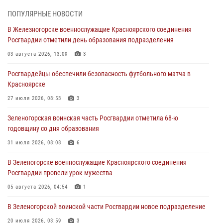
05 августа 2026, 04:52
1
ПОПУЛЯРНЫЕ НОВОСТИ
В Железногорске военнослужащие Красноярского соединения
В Красноярске сотрудники вневедомственной охраны Росгвардии
Росгвардии отметили день образования подразделения
задержали подозреваемого в серии краж из гипермаркета
03 августа 2026, 13:09
3
04 августа 2026, 09:57
Росгвардейцы обеспечили безопасность футбольного матча в
Сотрудники Росгвардии обеспечили общественный порядок во
Красноярске
время проведения экстремального заплыва в Дудинке
27 июля 2026, 08:53
3
04 августа 2026, 08:36
1
Зеленогорская воинская часть Росгвардии отметила 68-ю
В Красноярске сотрудники Росгвардии задержали подозреваемого
годовщину со дня образования
в серии краж из супермаркета
31 июля 2026, 08:08
6
04 августа 2026, 06:50
В Зеленогорске военнослужащие Красноярского соединения
Военнослужащие Красноярского соединения Росгвардии
Росгвардии провели урок мужества
познакомили отдыхающих детей с тонкостями РХБ защиты
05 августа 2026, 04:54
1
03 августа 2026, 13:12
2
В Зеленогорской воинской части Росгвардии новое подразделение
20 июля 2026, 03:59
3