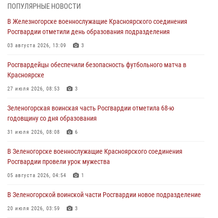
05 августа 2026, 04:52
1
ПОПУЛЯРНЫЕ НОВОСТИ
В Железногорске военнослужащие Красноярского соединения
В Красноярске сотрудники вневедомственной охраны Росгвардии
Росгвардии отметили день образования подразделения
задержали подозреваемого в серии краж из гипермаркета
03 августа 2026, 13:09
3
04 августа 2026, 09:57
Росгвардейцы обеспечили безопасность футбольного матча в
Сотрудники Росгвардии обеспечили общественный порядок во
Красноярске
время проведения экстремального заплыва в Дудинке
27 июля 2026, 08:53
3
04 августа 2026, 08:36
1
Зеленогорская воинская часть Росгвардии отметила 68-ю
В Красноярске сотрудники Росгвардии задержали подозреваемого
годовщину со дня образования
в серии краж из супермаркета
31 июля 2026, 08:08
6
04 августа 2026, 06:50
В Зеленогорске военнослужащие Красноярского соединения
Военнослужащие Красноярского соединения Росгвардии
Росгвардии провели урок мужества
познакомили отдыхающих детей с тонкостями РХБ защиты
05 августа 2026, 04:54
1
03 августа 2026, 13:12
2
В Зеленогорской воинской части Росгвардии новое подразделение
20 июля 2026, 03:59
3