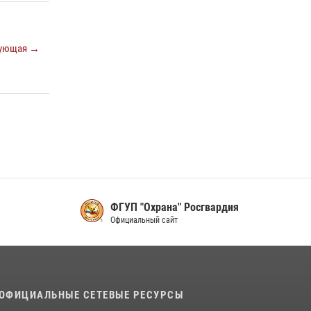
16 июля 2026, 07:42
2
В Красноярском крае завершился военно-
патриотический проект «Ступень к спецназу»,
ующая →
главным организатором и наставником
которого выступил ОМОН «Ратибор»
Управления Росгвардии по Красноярскому
краю.
10 июля 2026, 06:21
3
ФГУП "Охрана" Росгвардия
Официальный сайт
ОФИЦИАЛЬНЫЕ СЕТЕВЫЕ РЕСУРСЫ