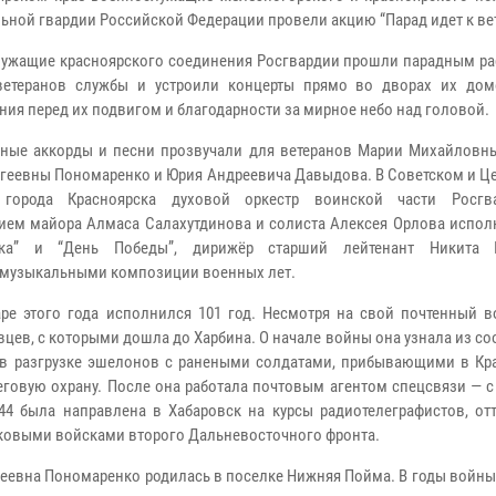
ьной гвардии Российской Федерации провели акцию “Парад идет к вет
ужащие красноярского соединения Росгвардии прошли парадным ра
ветеранов службы и устроили концерты прямо во дворах их дом
ния перед их подвигом и благодарности за мирное небо над головой.
ные аккорды и песни прозвучали для ветеранов Марии Михайловны
геевны Пономаренко и Юрия Андреевича Давыдова. В Советском и Ц
 города Красноярска духовой оркестр воинской части Росгв
ием майора Алмаса Салахутдинова и солиста Алексея Орлова испол
нка” и “День Победы”, дирижёр старший лейтенант Никита 
 музыкальными композиции военных лет.
е этого года исполнился 101 год. Несмотря на свой почтенный во
цев, с которыми дошла до Харбина. О начале войны она узнала из с
ь в разгрузке эшелонов с ранеными солдатами, прибывающими в Кра
еговую охрану. После она работала почтовым агентом спецсвязи — 
44 была направлена в Хабаровск на курсы радиотелеграфистов, отт
нковыми войсками второго Дальневосточного фронта.
геевна Пономаренко родилась в поселке Нижняя Пойма. В годы войны