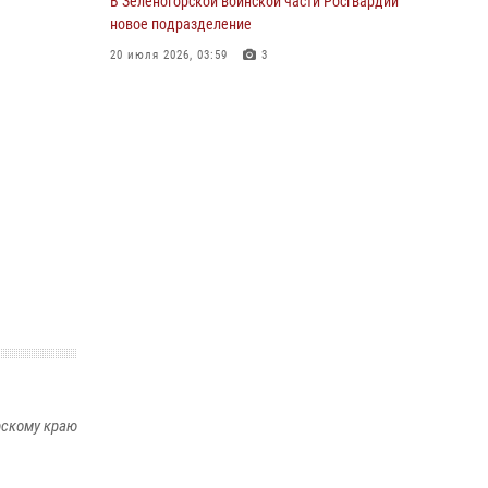
В Зеленогорской воинской части Росгвардии
с тонкостями РХБ защиты
новое подразделение
03 августа 2026, 13:12
2
20 июля 2026, 03:59
3
В Железногорске военнослужащие
В Железногорском полку Росгвардии прошел
Красноярского соединения Росгвардии
торжественный молебен
отметили день образования подразделения
28 июля 2026, 09:10
2
03 августа 2026, 13:09
3
В Красноярском соединении и
территориальном управлении Росгвардии
начался летний период обучения
08 июля 2026, 09:57
6
Железногорские росгвардецы получили в
руки легендарное оружие
10 июля 2026, 06:18
4
Военнослужащие Росгвардии
рскому краю
железногорской воинской части Росгвардии
получили штатное вооружение