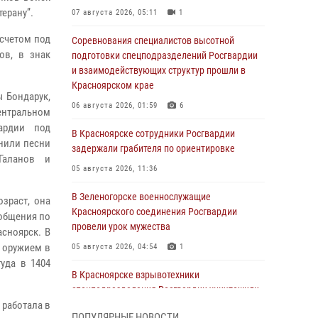
ерану”.
07 августа 2026, 05:11
1
счетом под
Соревнования специалистов высотной
ов, в знак
подготовки спецподразделений Росгвардии
и взаимодействующих структур прошли в
Красноярском крае
 Бондарук,
06 августа 2026, 01:59
6
ентральном
ардии под
В Красноярске сотрудники Росгвардии
нили песни
задержали грабителя по ориентировке
Галанов и
05 августа 2026, 11:36
В Зеленогорске военнослужащие
зраст, она
Красноярского соединения Росгвардии
ообщения по
провели урок мужества
сноярск. В
с оружием в
05 августа 2026, 04:54
1
уда в 1404
В Красноярске взрывотехники
спецподразделения Росгвардии уничтожили
 работала в
артиллерийский снаряд
ПОПУЛЯРНЫЕ НОВОСТИ