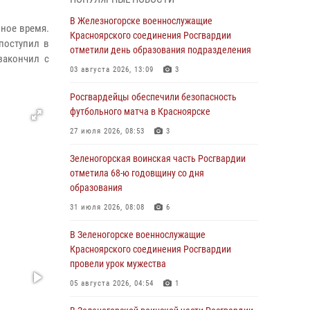
05 августа 2026, 04:52
1
В Железногорске военнослужащие
ное время.
В Красноярске сотрудники
Красноярского соединения Росгвардии
поступил в
вневедомственной охраны Росгвардии
отметили день образования подразделения
закончил с
задержали подозреваемого в серии краж из
03 августа 2026, 13:09
3
гипермаркета
Росгвардейцы обеспечили безопасность
04 августа 2026, 09:57
футбольного матча в Красноярске
Сотрудники Росгвардии обеспечили
27 июля 2026, 08:53
3
общественный порядок во время
проведения экстремального заплыва в
Зеленогорская воинская часть Росгвардии
Дудинке
отметила 68-ю годовщину со дня
образования
04 августа 2026, 08:36
1
31 июля 2026, 08:08
6
В Красноярске сотрудники Росгвардии
задержали подозреваемого в серии краж из
В Зеленогорске военнослужащие
супермаркета
Красноярского соединения Росгвардии
провели урок мужества
04 августа 2026, 06:50
05 августа 2026, 04:54
1
Военнослужащие Красноярского соединения
Росгвардии познакомили отдыхающих детей