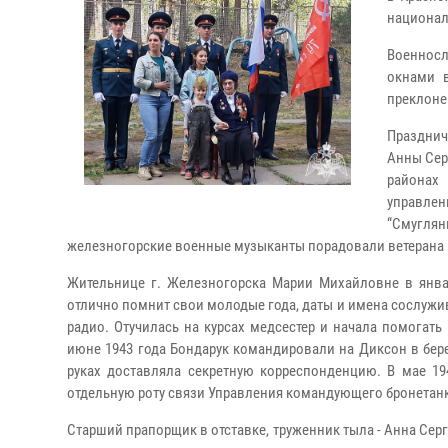
национал
Военносл
окнами 
преклоне
Празднич
Анны Сер
районах
управлен
“Смугля
железногорские военные музыканты порадовали ветерана
Жительнице г. Железногорска Марии Михайловне в январ
отлично помнит свои молодые года, даты и имена сослужив
радио. Отучилась на курсах медсестер и начала помогат
июне 1943 года Бондарук командировали на Диксон в бер
руках доставляла секретную корреспонденцию. В мае 19
отдельную роту связи Управления командующего бронета
Старший прапорщик в отставке, труженник тыла - Анна Сер