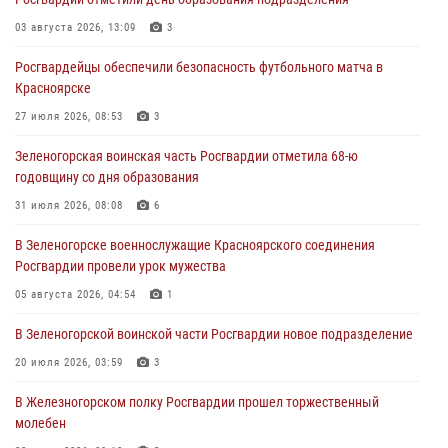
задержали подозреваемого в серии краж из гипермаркета
03 августа 2026, 13:09
3
04 августа 2026, 09:57
Росгвардейцы обеспечили безопасность футбольного матча в
Сотрудники Росгвардии обеспечили общественный порядок во
Красноярске
время проведения экстремального заплыва в Дудинке
27 июля 2026, 08:53
3
04 августа 2026, 08:36
1
Зеленогорская воинская часть Росгвардии отметила 68-ю
В Красноярске сотрудники Росгвардии задержали подозреваемого
годовщину со дня образования
в серии краж из супермаркета
31 июля 2026, 08:08
6
04 августа 2026, 06:50
В Зеленогорске военнослужащие Красноярского соединения
Военнослужащие Красноярского соединения Росгвардии
Росгвардии провели урок мужества
познакомили отдыхающих детей с тонкостями РХБ защиты
05 августа 2026, 04:54
1
03 августа 2026, 13:12
2
В Зеленогорской воинской части Росгвардии новое подразделение
20 июля 2026, 03:59
3
В Железногорском полку Росгвардии прошел торжественный
молебен