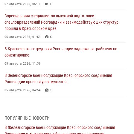
07 августа 2026, 05:11
1
Соревнования специалистов высотной подготовки
спецподразделений Росгвардии и взаимодействующих структур
прошли в Красноярском крае
06 августа 2026, 01:59
6
В Красноярске сотрудники Росгвардии задержали грабителя по
ориентировке
05 августа 2026, 11:36
В Зеленогорске военнослужащие Красноярского соединения
Росгвардии провели урок мужества
05 августа 2026, 04:54
1
В Красноярске взрывотехники спецподразделения Росгвардии
уничтожили артиллерийский снаряд
05 августа 2026, 04:52
1
ПОПУЛЯРНЫЕ НОВОСТИ
В Железногорске военнослужащие Красноярского соединения
В Красноярске сотрудники вневедомственной охраны Росгвардии
Росгвардии отметили день образования подразделения