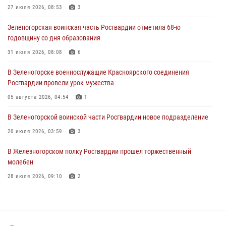
27 июля 2026, 08:53
3
04 августа 2026, 08:36
1
Зеленогорская воинская часть Росгвардии отметила 68-ю
В Красноярске сотрудники Росгвардии задержали подозреваемого
годовщину со дня образования
в серии краж из супермаркета
31 июля 2026, 08:08
6
04 августа 2026, 06:50
В Зеленогорске военнослужащие Красноярского соединения
Военнослужащие Красноярского соединения Росгвардии
Росгвардии провели урок мужества
познакомили отдыхающих детей с тонкостями РХБ защиты
05 августа 2026, 04:54
1
03 августа 2026, 13:12
2
В Зеленогорской воинской части Росгвардии новое подразделение
20 июля 2026, 03:59
3
В Железногорском полку Росгвардии прошел торжественный
молебен
28 июля 2026, 09:10
2
Железногорские росгвардецы получили в руки легендарное оружие
10 июля 2026, 06:18
4