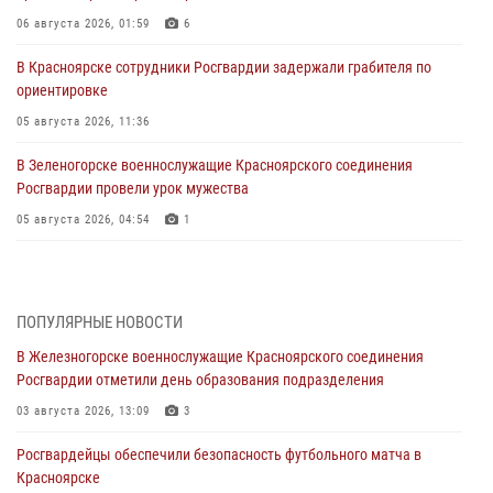
06 августа 2026, 01:59
6
В Красноярске сотрудники Росгвардии задержали грабителя по
ориентировке
05 августа 2026, 11:36
В Зеленогорске военнослужащие Красноярского соединения
Росгвардии провели урок мужества
05 августа 2026, 04:54
1
В Красноярске взрывотехники спецподразделения Росгвардии
уничтожили артиллерийский снаряд
05 августа 2026, 04:52
1
ПОПУЛЯРНЫЕ НОВОСТИ
В Железногорске военнослужащие Красноярского соединения
В Красноярске сотрудники вневедомственной охраны Росгвардии
Росгвардии отметили день образования подразделения
задержали подозреваемого в серии краж из гипермаркета
03 августа 2026, 13:09
3
04 августа 2026, 09:57
Росгвардейцы обеспечили безопасность футбольного матча в
Сотрудники Росгвардии обеспечили общественный порядок во
Красноярске
время проведения экстремального заплыва в Дудинке