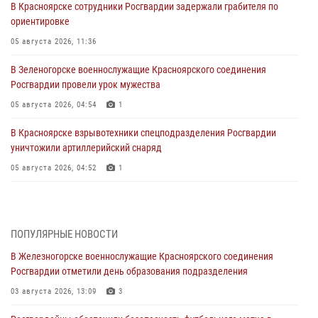
В Красноярске сотрудники Росгвардии задержали грабителя по
ориентировке
05 августа 2026, 11:36
В Зеленогорске военнослужащие Красноярского соединения
Росгвардии провели урок мужества
05 августа 2026, 04:54
1
В Красноярске взрывотехники спецподразделения Росгвардии
уничтожили артиллерийский снаряд
05 августа 2026, 04:52
1
В Красноярске сотрудники вневедомственной охраны Росгвардии
задержали подозреваемого в серии краж из гипермаркета
04 августа 2026, 09:57
ПОПУЛЯРНЫЕ НОВОСТИ
В Железногорске военнослужащие Красноярского соединения
Сотрудники Росгвардии обеспечили общественный порядок во
Росгвардии отметили день образования подразделения
время проведения экстремального заплыва в Дудинке
03 августа 2026, 13:09
3
04 августа 2026, 08:36
1