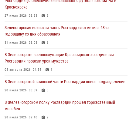
Росгвардейцы обеспечили безопасность футбольного матча в
В Красноярске сотрудники Росгвардии задержали подозреваемого
Красноярске
в серии краж из супермаркета
27 июля 2026, 08:53
3
04 августа 2026, 06:50
Зеленогорская воинская часть Росгвардии отметила 68-ю
Военнослужащие Красноярского соединения Росгвардии
годовщину со дня образования
познакомили отдыхающих детей с тонкостями РХБ защиты
31 июля 2026, 08:08
6
03 августа 2026, 13:12
2
В Зеленогорске военнослужащие Красноярского соединения
В Железногорске военнослужащие Красноярского соединения
Росгвардии провели урок мужества
Росгвардии отметили день образования подразделения
05 августа 2026, 04:54
1
03 августа 2026, 13:09
3
В Зеленогорской воинской части Росгвардии новое подразделение
20 июля 2026, 03:59
3
В Железногорском полку Росгвардии прошел торжественный
молебен
28 июля 2026, 09:10
2
В Красноярском соединении и территориальном управлении
Росгвардии начался летний период обучения