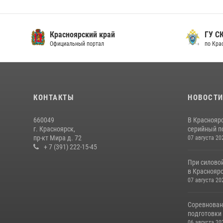
Красноярский край
ГУ СК
Официальный портал
по Кра
КОНТАКТЫ
НОВОСТ
660049
В Краснояр
г. Красноярск,
серийный по
пр-кт Мира д. 72
07 августа 20
+ 7 (391) 222-15-45
При силово
в Красноярс
07 августа 20
Соревнован
подготовки 
06 августа 20