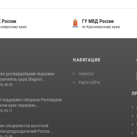
 России
ГУ МВД России
сноярскому краю
по Красноярскому краю
И
НАВИГАЦИЯ
ске росгвардейцами задержан
Новости
хититель сыра (Видео)...
Карта сайта
26, 06:43
П
й поддержке спецназа Росгвардии
ком крае задержан...
26, 05:11
ия специалистов высотной
спецподразделений Росгва...
26, 01:59