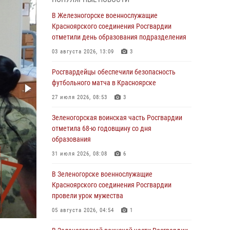
В Красноярске взрывотехники
В Железногорске военнослужащие
спецподразделения Росгвардии уничтожили
Красноярского соединения Росгвардии
артиллерийский снаряд
отметили день образования подразделения
05 августа 2026, 04:52
1
03 августа 2026, 13:09
3
В Красноярске сотрудники
Росгвардейцы обеспечили безопасность
вневедомственной охраны Росгвардии
футбольного матча в Красноярске
задержали подозреваемого в серии краж из
27 июля 2026, 08:53
3
гипермаркета
Зеленогорская воинская часть Росгвардии
04 августа 2026, 09:57
отметила 68-ю годовщину со дня
Сотрудники Росгвардии обеспечили
образования
общественный порядок во время
31 июля 2026, 08:08
6
проведения экстремального заплыва в
Дудинке
В Зеленогорске военнослужащие
Красноярского соединения Росгвардии
04 августа 2026, 08:36
1
провели урок мужества
В Красноярске сотрудники Росгвардии
05 августа 2026, 04:54
1
задержали подозреваемого в серии краж из
супермаркета