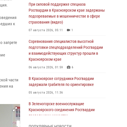
При силовой поддержке спецназа
ция.
Росгвардии в Красноярском крае задержаны
подозреваемые в мошенничестве в сфере
доведения
страхования (видео)
ведших к
07 августа 2026, 05:11
1
Соревнования специалистов высотной
о запрете
подготовки спецподразделений Росгвардии
и взаимодействующих структур прошли в
ние
Красноярском крае
06 августа 2026, 01:59
6
В Красноярске сотрудники Росгвардии
ской части
задержали грабителя по ориентировке
ения на
05 августа 2026, 11:36
В Зеленогорске военнослужащие
Красноярского соединения Росгвардии
провели урок мужества
05 августа 2026, 04:54
1
ПОПУЛЯРНЫЕ НОВОСТИ