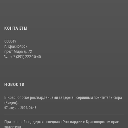
«Ступень к спецназу», главным организатором и наставником
которого выступил ОМОН «Ратибор» Управления Росгвардии по
Красноярскому краю.
10 июля 2026, 06:21
3
КОНТАКТЫ
Росгвардейцы Зеленогорска стали знаковыми участниками
660049
празднования 70-летия города
г. Красноярск,
пр-кт Мира д. 72
21 июля 2026, 01:41
7
+ 7 (391) 222-15-45
НОВОСТИ
В Красноярске росгвардейцами задержан серийный похититель сыра
(Видео)...
07 августа 2026, 06:43
При силовой поддержке спецназа Росгвардии в Красноярском крае
задержан...