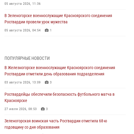
05 августа 2026, 11:36
В Зеленогорске военнослужащие Красноярского соединения
Росгвардии провели урок мужества
05 августа 2026, 04:54
1
В Красноярске взрывотехники спецподразделения Росгвардии
уничтожили артиллерийский снаряд
05 августа 2026, 04:52
1
ПОПУЛЯРНЫЕ НОВОСТИ
В Железногорске военнослужащие Красноярского соединения
В Красноярске сотрудники вневедомственной охраны Росгвардии
Росгвардии отметили день образования подразделения
задержали подозреваемого в серии краж из гипермаркета
03 августа 2026, 13:09
3
04 августа 2026, 09:57
Росгвардейцы обеспечили безопасность футбольного матча в
Сотрудники Росгвардии обеспечили общественный порядок во
Красноярске
время проведения экстремального заплыва в Дудинке
27 июля 2026, 08:53
3
04 августа 2026, 08:36
1
Зеленогорская воинская часть Росгвардии отметила 68-ю
В Красноярске сотрудники Росгвардии задержали подозреваемого
годовщину со дня образования
в серии краж из супермаркета