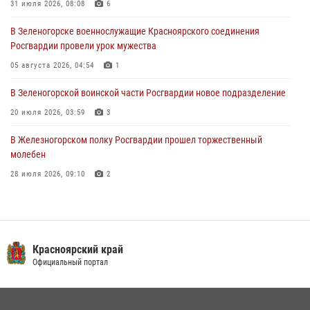
31 июля 2026, 08:08
6
04 августа 2026, 06:50
В Зеленогорске военнослужащие Красноярского соединения
Военнослужащие Красноярского соединения Росгвардии
Росгвардии провели урок мужества
познакомили отдыхающих детей с тонкостями РХБ защиты
05 августа 2026, 04:54
1
03 августа 2026, 13:12
2
В Зеленогорской воинской части Росгвардии новое подразделение
20 июля 2026, 03:59
3
В Железногорском полку Росгвардии прошел торжественный
молебен
28 июля 2026, 09:10
2
Железногорские росгвардецы получили в руки легендарное оружие
10 июля 2026, 06:18
4
Военнослужащие Росгвардии железногорской воинской части
Красноярский край
Росгвардии получили штатное вооружение
Официальный портал
16 июля 2026, 07:42
2
В Красноярском крае завершился военно-патриотический проект