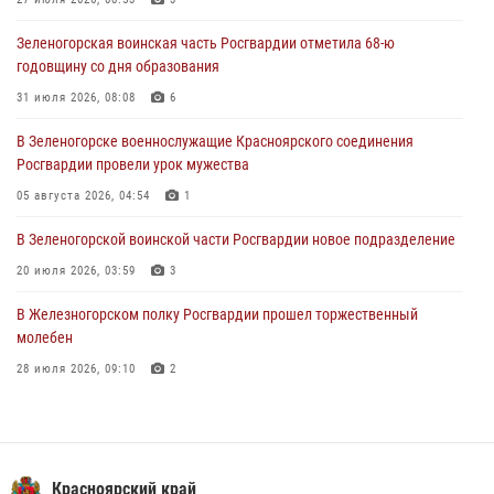
04 августа 2026, 08:36
1
Зеленогорская воинская часть Росгвардии отметила 68-ю
В Красноярске сотрудники Росгвардии задержали подозреваемого
годовщину со дня образования
в серии краж из супермаркета
31 июля 2026, 08:08
6
04 августа 2026, 06:50
В Зеленогорске военнослужащие Красноярского соединения
Военнослужащие Красноярского соединения Росгвардии
Росгвардии провели урок мужества
познакомили отдыхающих детей с тонкостями РХБ защиты
05 августа 2026, 04:54
1
03 августа 2026, 13:12
2
В Зеленогорской воинской части Росгвардии новое подразделение
20 июля 2026, 03:59
3
В Железногорском полку Росгвардии прошел торжественный
молебен
28 июля 2026, 09:10
2
В Красноярском соединении и территориальном управлении
Росгвардии начался летний период обучения
08 июля 2026, 09:57
6
Красноярский край