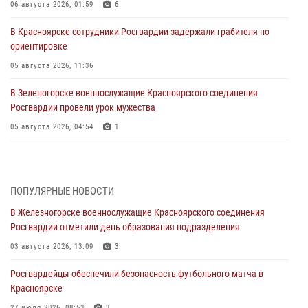
06 августа 2026, 01:59
6
В Красноярске сотрудники Росгвардии задержали грабителя по
ориентировке
05 августа 2026, 11:36
В Зеленогорске военнослужащие Красноярского соединения
Росгвардии провели урок мужества
05 августа 2026, 04:54
1
В Красноярске взрывотехники спецподразделения Росгвардии
уничтожили артиллерийский снаряд
05 августа 2026, 04:52
1
ПОПУЛЯРНЫЕ НОВОСТИ
В Железногорске военнослужащие Красноярского соединения
В Красноярске сотрудники вневедомственной охраны Росгвардии
Росгвардии отметили день образования подразделения
задержали подозреваемого в серии краж из гипермаркета
03 августа 2026, 13:09
3
04 августа 2026, 09:57
Росгвардейцы обеспечили безопасность футбольного матча в
Сотрудники Росгвардии обеспечили общественный порядок во
Красноярске
время проведения экстремального заплыва в Дудинке
27 июля 2026, 08:53
3