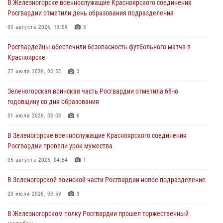
В Железногорске военнослужащие Красноярского соединения
Росгвардии отметили день образования подразделения
В Красноярске взрывотехники спецподразделения Росгвардии
уничтожили артиллерийский снаряд
03 августа 2026, 13:09
3
05 августа 2026, 04:52
1
Росгвардейцы обеспечили безопасность футбольного матча в
Красноярске
В Красноярске сотрудники вневедомственной охраны Росгвардии
задержали подозреваемого в серии краж из гипермаркета
27 июля 2026, 08:53
3
04 августа 2026, 09:57
Зеленогорская воинская часть Росгвардии отметила 68-ю
годовщину со дня образования
Сотрудники Росгвардии обеспечили общественный порядок во
время проведения экстремального заплыва в Дудинке
31 июля 2026, 08:08
6
04 августа 2026, 08:36
1
В Зеленогорске военнослужащие Красноярского соединения
Росгвардии провели урок мужества
В Красноярске сотрудники Росгвардии задержали подозреваемого
в серии краж из супермаркета
05 августа 2026, 04:54
1
04 августа 2026, 06:50
В Зеленогорской воинской части Росгвардии новое подразделение
20 июля 2026, 03:59
3
В Железногорском полку Росгвардии прошел торжественный