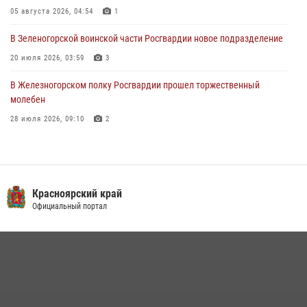
05 августа 2026, 04:54
1
03 августа 2026, 13:12
2
В Зеленогорской воинской части Росгвардии новое подразделение
20 июля 2026, 03:59
3
В Железногорском полку Росгвардии прошел торжественный
молебен
28 июля 2026, 09:10
2
В Красноярском соединении и территориальном управлении
Росгвардии начался летний период обучения
08 июля 2026, 09:57
6
Красноярский край
Железногорские росгвардецы получили в руки легендарное оружие
Официальный портал
10 июля 2026, 06:18
4
Военнослужащие Росгвардии железногорской воинской части
Росгвардии получили штатное вооружение
16 июля 2026, 07:42
2