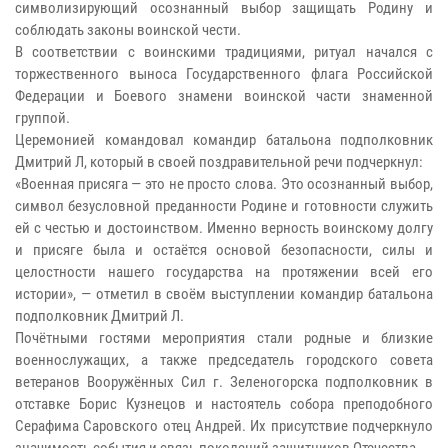
символизирующий осознанный выбор защищать Родину и
соблюдать законы воинской чести.
В соответствии с воинскими традициями, ритуал начался с
торжественного выноса Государственного флага Российской
Федерации и Боевого знамени воинской части знаменной
группой.
Церемонией командовал командир батальона подполковник
Дмитрий Л, который в своей поздравительной речи подчеркнул:
«Военная присяга — это не просто слова. Это осознанный выбор,
символ безусловной преданности Родине и готовности служить
ей с честью и достоинством. Именно верность воинскому долгу
и присяге была и остаётся основой безопасности, силы и
целостности нашего государства на протяжении всей его
истории», — отметил в своём выступлении командир батальона
подполковник Дмитрий Л.
Почётными гостями мероприятия стали родные и близкие
военнослужащих, а также председатель городского совета
ветеранов Вооружённых Сил г. Зеленогорска подполковник в
отставке Борис Кузнецов и настоятель собора преподобного
Серафима Саровского отец Андрей. Их присутствие подчеркнуло
значимость события и связь поколений защитников Отечества.