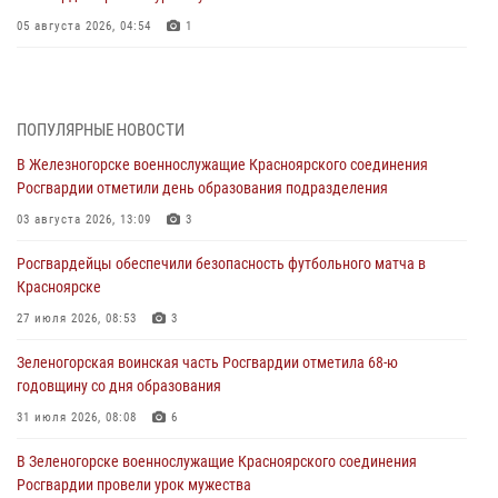
05 августа 2026, 04:54
1
В Красноярске взрывотехники спецподразделения Росгвардии
уничтожили артиллерийский снаряд
05 августа 2026, 04:52
1
ПОПУЛЯРНЫЕ НОВОСТИ
В Железногорске военнослужащие Красноярского соединения
В Красноярске сотрудники вневедомственной охраны Росгвардии
Росгвардии отметили день образования подразделения
задержали подозреваемого в серии краж из гипермаркета
03 августа 2026, 13:09
3
04 августа 2026, 09:57
Росгвардейцы обеспечили безопасность футбольного матча в
Сотрудники Росгвардии обеспечили общественный порядок во
Красноярске
время проведения экстремального заплыва в Дудинке
27 июля 2026, 08:53
3
04 августа 2026, 08:36
1
Зеленогорская воинская часть Росгвардии отметила 68-ю
В Красноярске сотрудники Росгвардии задержали подозреваемого
годовщину со дня образования
в серии краж из супермаркета
31 июля 2026, 08:08
6
04 августа 2026, 06:50
В Зеленогорске военнослужащие Красноярского соединения
Военнослужащие Красноярского соединения Росгвардии
Росгвардии провели урок мужества
познакомили отдыхающих детей с тонкостями РХБ защиты