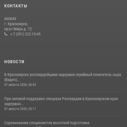
В Красноярском крае завершился военно-патриотический проект
КОНТАКТЫ
«Ступень к спецназу», главным организатором и наставником
которого выступил ОМОН «Ратибор» Управления Росгвардии по
660049
Красноярскому краю.
г. Красноярск,
пр-кт Мира д. 72
10 июля 2026, 06:21
3
+ 7 (391) 222-15-45
НОВОСТИ
В Красноярске росгвардейцами задержан серийный похититель сыра
(Видео)...
07 августа 2026, 06:43
При силовой поддержке спецназа Росгвардии в Красноярском крае
задержан...
07 августа 2026, 05:11
Соревнования специалистов высотной подготовки