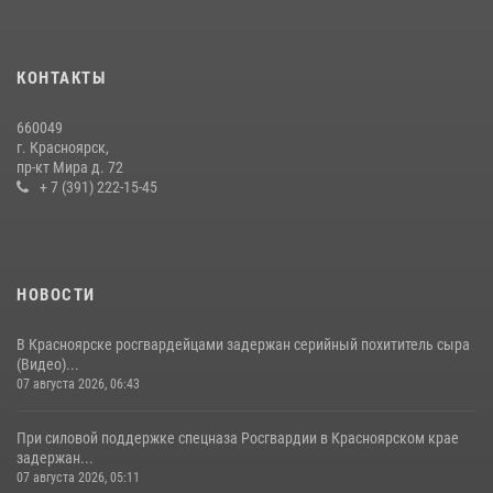
которого выступил ОМОН «Ратибор» Управления Росгвардии по
Красноярскому краю.
10 июля 2026, 06:21
3
КОНТАКТЫ
Росгвардейцы Зеленогорска стали знаковыми участниками
660049
празднования 70-летия города
г. Красноярск,
пр-кт Мира д. 72
21 июля 2026, 01:41
7
+ 7 (391) 222-15-45
НОВОСТИ
В Красноярске росгвардейцами задержан серийный похититель сыра
(Видео)...
07 августа 2026, 06:43
При силовой поддержке спецназа Росгвардии в Красноярском крае
задержан...
07 августа 2026, 05:11