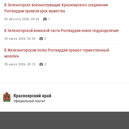
В Зеленогорске военнослужащие Красноярского соединения
Военнослужащие Красноярского соединения Росгвардии
Росгвардии провели урок мужества
познакомили отдыхающих детей с тонкостями РХБ защиты
05 августа 2026, 04:54
1
03 августа 2026, 13:12
2
В Зеленогорской воинской части Росгвардии новое подразделение
20 июля 2026, 03:59
3
В Железногорском полку Росгвардии прошел торжественный
молебен
28 июля 2026, 09:10
2
Железногорские росгвардецы получили в руки легендарное оружие
10 июля 2026, 06:18
4
Военнослужащие Росгвардии железногорской воинской части
Красноярский край
Росгвардии получили штатное вооружение
Официальный портал
16 июля 2026, 07:42
2
В Красноярском крае завершился военно-патриотический проект
«Ступень к спецназу», главным организатором и наставником