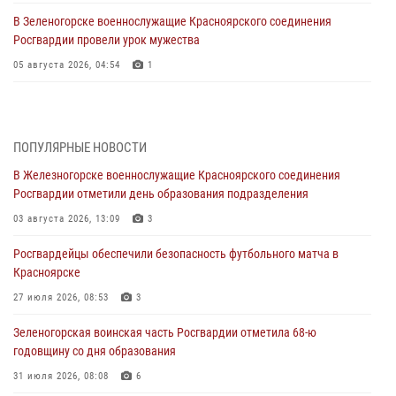
В Зеленогорске военнослужащие Красноярского соединения
Росгвардии провели урок мужества
05 августа 2026, 04:54
1
В Красноярске взрывотехники спецподразделения Росгвардии
уничтожили артиллерийский снаряд
05 августа 2026, 04:52
1
ПОПУЛЯРНЫЕ НОВОСТИ
В Железногорске военнослужащие Красноярского соединения
В Красноярске сотрудники вневедомственной охраны Росгвардии
Росгвардии отметили день образования подразделения
задержали подозреваемого в серии краж из гипермаркета
03 августа 2026, 13:09
3
04 августа 2026, 09:57
Росгвардейцы обеспечили безопасность футбольного матча в
Сотрудники Росгвардии обеспечили общественный порядок во
Красноярске
время проведения экстремального заплыва в Дудинке
27 июля 2026, 08:53
3
04 августа 2026, 08:36
1
Зеленогорская воинская часть Росгвардии отметила 68-ю
В Красноярске сотрудники Росгвардии задержали подозреваемого
годовщину со дня образования
в серии краж из супермаркета
31 июля 2026, 08:08
6
04 августа 2026, 06:50