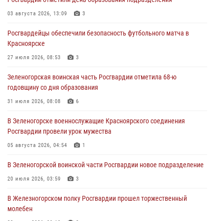
04 августа 2026, 06:50
03 августа 2026, 13:09
3
Военнослужащие Красноярского соединения Росгвардии
Росгвардейцы обеспечили безопасность футбольного матча в
познакомили отдыхающих детей с тонкостями РХБ защиты
Красноярске
03 августа 2026, 13:12
2
27 июля 2026, 08:53
3
В Железногорске военнослужащие Красноярского соединения
Зеленогорская воинская часть Росгвардии отметила 68-ю
Росгвардии отметили день образования подразделения
годовщину со дня образования
03 августа 2026, 13:09
3
31 июля 2026, 08:08
6
Зеленогорская воинская часть Росгвардии отметила 68-ю
В Зеленогорске военнослужащие Красноярского соединения
годовщину со дня образования
Росгвардии провели урок мужества
31 июля 2026, 08:08
6
05 августа 2026, 04:54
1
В Зеленогорской воинской части Росгвардии новое подразделение
20 июля 2026, 03:59
3
В Железногорском полку Росгвардии прошел торжественный
молебен