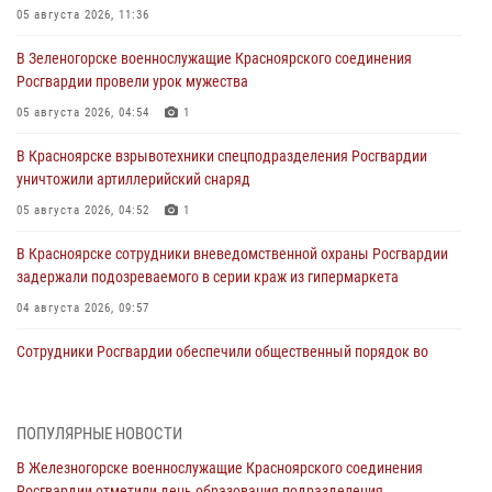
05 августа 2026, 11:36
В Зеленогорске военнослужащие Красноярского соединения
Росгвардии провели урок мужества
05 августа 2026, 04:54
1
В Красноярске взрывотехники спецподразделения Росгвардии
уничтожили артиллерийский снаряд
05 августа 2026, 04:52
1
В Красноярске сотрудники вневедомственной охраны Росгвардии
задержали подозреваемого в серии краж из гипермаркета
04 августа 2026, 09:57
Сотрудники Росгвардии обеспечили общественный порядок во
время проведения экстремального заплыва в Дудинке
04 августа 2026, 08:36
1
ПОПУЛЯРНЫЕ НОВОСТИ
В Красноярске сотрудники Росгвардии задержали подозреваемого
В Железногорске военнослужащие Красноярского соединения
в серии краж из супермаркета
Росгвардии отметили день образования подразделения