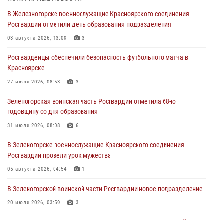
В Красноярске сотрудники Росгвардии задержали подозреваемого
В Железногорске военнослужащие Красноярского соединения
в серии краж из супермаркета
Росгвардии отметили день образования подразделения
04 августа 2026, 06:50
03 августа 2026, 13:09
3
Военнослужащие Красноярского соединения Росгвардии
Росгвардейцы обеспечили безопасность футбольного матча в
познакомили отдыхающих детей с тонкостями РХБ защиты
Красноярске
03 августа 2026, 13:12
2
27 июля 2026, 08:53
3
В Железногорске военнослужащие Красноярского соединения
Зеленогорская воинская часть Росгвардии отметила 68-ю
Росгвардии отметили день образования подразделения
годовщину со дня образования
03 августа 2026, 13:09
3
31 июля 2026, 08:08
6
Зеленогорская воинская часть Росгвардии отметила 68-ю
В Зеленогорске военнослужащие Красноярского соединения
годовщину со дня образования
Росгвардии провели урок мужества
31 июля 2026, 08:08
6
05 августа 2026, 04:54
1
В Зеленогорской воинской части Росгвардии новое подразделение
20 июля 2026, 03:59
3