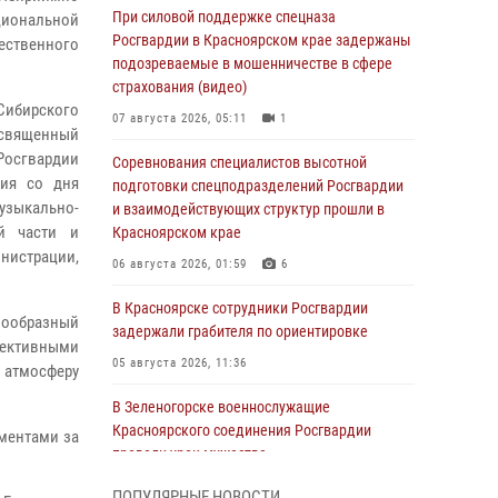
При силовой поддержке спецназа
ациональной
Росгвардии в Красноярском крае задержаны
ественного
подозреваемые в мошенничестве в сфере
страхования (видео)
Сибирского
07 августа 2026, 05:11
1
священный
Росгвардии
Соревнования специалистов высотной
тия со дня
подготовки спецподразделений Росгвардии
узыкально-
и взаимодействующих структур прошли в
й части и
Красноярском крае
инистрации,
06 августа 2026, 01:59
6
В Красноярске сотрудники Росгвардии
нообразный
задержали грабителя по ориентировке
лективными
05 августа 2026, 11:36
 атмосферу
В Зеленогорске военнослужащие
Красноярского соединения Росгвардии
сментами за
провели урок мужества
05 августа 2026, 04:54
1
ПОПУЛЯРНЫЕ НОВОСТИ