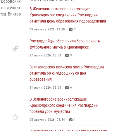
 Боровских
 на лучших
В Красноярске взрывотехники
В Железногорске военнослужащие
тец Виктор
спецподразделения Росгвардии уничтожили
Красноярского соединения Росгвардии
артиллерийский снаряд
отметили день образования подразделения
05 августа 2026, 04:52
1
03 августа 2026, 13:09
3
В Красноярске сотрудники
Росгвардейцы обеспечили безопасность
вневедомственной охраны Росгвардии
футбольного матча в Красноярске
задержали подозреваемого в серии краж из
27 июля 2026, 08:53
3
гипермаркета
Зеленогорская воинская часть Росгвардии
04 августа 2026, 09:57
отметила 68-ю годовщину со дня
Сотрудники Росгвардии обеспечили
образования
общественный порядок во время
31 июля 2026, 08:08
6
проведения экстремального заплыва в
Дудинке
В Зеленогорске военнослужащие
Красноярского соединения Росгвардии
04 августа 2026, 08:36
1
провели урок мужества
В Красноярске сотрудники Росгвардии
05 августа 2026, 04:54
1
задержали подозреваемого в серии краж из
супермаркета