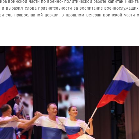
ра воинской части по военно- политической работе капитан Никита
о и выразил слова признательности за воспитание военнослужащих
авитель православной церкви, в прошлом ветеран воинской части о