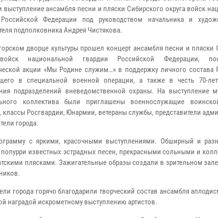
и выступление ансамбля песни и пляски Сибирского округа войск н
 Российской Федерации под руководством начальника и худож
теля подполковника Андрея Чистякова.
горском дворце культуры прошел концерт ансамбля песни и пляски 
войск национальной гвардии Российской Федерации, по
ческой акции «Мы Родине служим…» в поддержку личного состава 
ющего в специальной военной операции, а также в честь 70-ле
ния подразделений вневедомственной охраны. На выступление м
льного коллектива были приглашены военнослужащие воинско
 классы Росгвардии, Юнармии, ветераны службы, представители адм
тели города.
рограмму с яркими, красочными выступлениями. Обширный и раз
, попурри известных эстрадных песен, прекрасными сольными и кол
тскими плясками. Зажигательные образы создали в зрительном зале
тников.
ели города горячо благодарили творческий состав ансамбля аплоди
й наградой искрометному выступлению артистов.