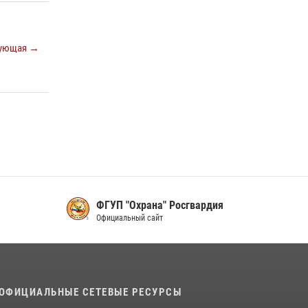
16 июля 2026, 07:42
2
В Красноярском крае завершился военно-
патриотический проект «Ступень к спецназу»,
ующая →
главным организатором и наставником
которого выступил ОМОН «Ратибор»
Управления Росгвардии по Красноярскому
краю.
10 июля 2026, 06:21
3
ФГУП "Охрана" Росгвардия
Официальный сайт
ОФИЦИАЛЬНЫЕ СЕТЕВЫЕ РЕСУРСЫ