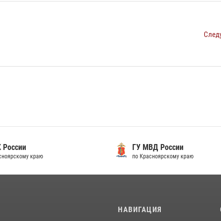
След
 России
ГУ МВД России
сноярскому краю
по Красноярскому краю
И
НАВИГАЦИЯ