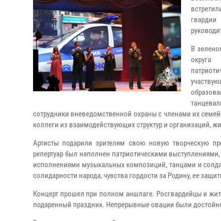
встретил
гвардии
руководи
В зелено
округа 
патриоти
участву
образова
танцева
сотрудники вневедомственной охраны с членами их семей,
коллеги из взаимодействующих структур и организаций, жи
Артисты подарили зрителям свою новую творческую п
репертуар был наполнен патриотическими выступлениями
исполнениями музыкальных композиций, танцами и солда
солидарности народа, чувства гордости за Родину, ее защи
Концерт прошел при полном аншлаге. Росгвардейцы и жит
подаренный праздник. Непрерывные овации были достойно