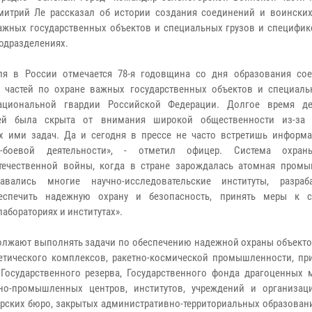
итрий Ле рассказал об истории создания соединений и воинских
ажных государственных объектов и специальных грузов и специфик
одразделениях.
ля в России отмечается 78-я годовщина со дня образования со
 частей по охране важных государственных объектов и специаль
ациональной гвардии Российской Федерации. Долгое время де
тей была скрыта от внимания широкой общественности из-за 
 ими задач. Да и сегодня в прессе не часто встретишь информ
о-боевой деятельности», - отметил офицер. Система охра
течественной войны, когда в стране зарождалась атомная промы
вались многие научно-исследовательские институты, разраб
еспечить надежную охрану и безопасность, принять меры к с
абораториях и институтах».
должают выполнять задачи по обеспечению надежной охраны объекто
етического комплексов, ракетно-космической промышленности, пр
Государственного резерва, Государственного фонда драгоценных 
но-промышленных центров, институтов, учреждений и организаци
рских бюро, закрытых административно-территориальных образовани