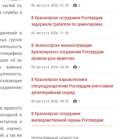
 частей по
06 августа 2026, 01:59
6
е службы в
В Красноярске сотрудники Росгвардии
задержали грабителя по ориентировке
единений и
05 августа 2026, 11:36
ных грузов
В Зеленогорске военнослужащие
ятельность
Красноярского соединения Росгвардии
специфики
провели урок мужества
ацию об их
ны важных
05 августа 2026, 04:54
1
шленность,
В Красноярске взрывотехники
атывающие
спецподразделения Росгвардии уничтожили
охранению
артиллерийский снаряд
05 августа 2026, 04:52
1
в ядерного
В Красноярске сотрудники
икладной и
вневедомственной охраны Росгвардии
металлов и
задержали подозреваемого в серии краж из
й, научно-
гипермаркета
й, а так же
ПОПУЛЯРНЫЕ НОВОСТИ