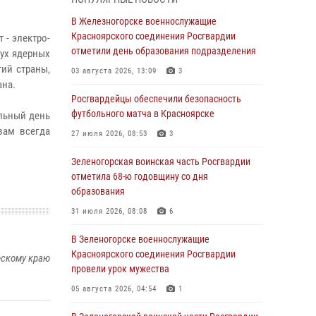
04 августа 2026, 09:57
В Железногорске военнослужащие
Сотрудники Росгвардии обеспечили
Красноярского соединения Росгвардии
 - электро-
общественный порядок во время
отметили день образования подразделения
ух ядерных
проведения экстремального заплыва в
ий страны,
03 августа 2026, 13:09
3
Дудинке
ана.
Росгвардейцы обеспечили безопасность
04 августа 2026, 08:36
1
футбольного матча в Красноярске
льный день
В Красноярске сотрудники Росгвардии
вам всегда
27 июля 2026, 08:53
3
задержали подозреваемого в серии краж из
супермаркета
Зеленогорская воинская часть Росгвардии
отметила 68-ю годовщину со дня
04 августа 2026, 06:50
образования
Военнослужащие Красноярского соединения
31 июля 2026, 08:08
6
Росгвардии познакомили отдыхающих детей
с тонкостями РХБ защиты
В Зеленогорске военнослужащие
Красноярского соединения Росгвардии
03 августа 2026, 13:12
2
рскому краю
провели урок мужества
В Железногорске военнослужащие
05 августа 2026, 04:54
1
Красноярского соединения Росгвардии
отметили день образования подразделения