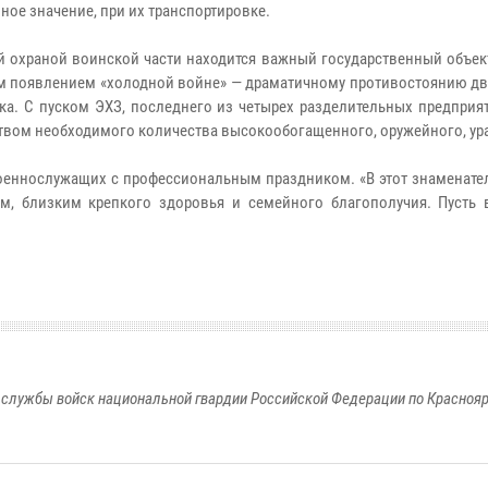
ое значение, при их транспортировке.
 охраной воинской части находится важный государственный объект
им появлением «холодной войне» — драматичному противостоянию дв
а. С пуском ЭХЗ, последнего из четырех разделительных предприят
твом необходимого количества высокообогащенного, оружейного, ур
военнослужащих с профессиональным праздником. «В этот знаменате
м, близким крепкого здоровья и семейного благополучия. Пусть 
службы войск национальной гвардии Российской Федерации по Красноя