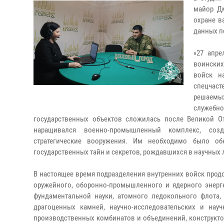
майор Дм
охране в
данных п
«27 апре
воинских
войск н
спецчас
решаемых
служебн
государственных объектов сложилась после Великой О
наращивался военно-промышленный комплекс, созда
стратегические вооружения. Им необходимо было об
государственных тайн и секретов, рождавшихся в научных л
В настоящее время подразделения внутренних войск про
оружейного, оборонно-промышленного и ядерного энерг
фундаментальной науки, атомного ледокольного флота, 
драгоценных камней, научно-исследовательских и науч
производственных комбинатов и объединений, конструкто