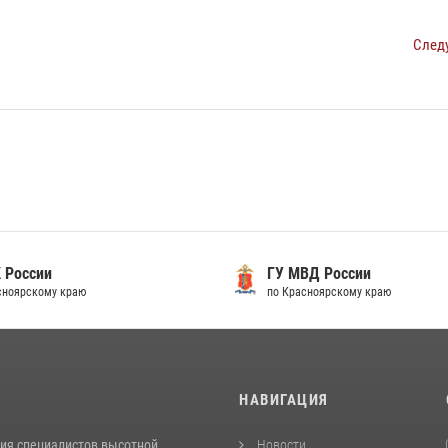
След
 России
ГУ МВД России
сноярскому краю
по Красноярскому краю
И
НАВИГАЦИЯ
ия специалистов высотной
Новости