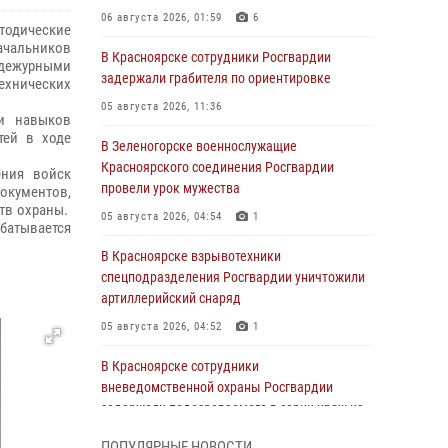
06 августа 2026, 01:59
6
етодические
чальников
В Красноярске сотрудники Росгвардии
 дежурными
задержали грабителя по ориентировке
ехнических
05 августа 2026, 11:36
 и навыков
тей в ходе
В Зеленогорске военнослужащие
Красноярского соединения Росгвардии
ения войск
провели урок мужества
окументов,
тв охраны.
05 августа 2026, 04:54
1
батывается
В Красноярске взрывотехники
спецподразделения Росгвардии уничтожили
артиллерийский снаряд
05 августа 2026, 04:52
1
В Красноярске сотрудники
вневедомственной охраны Росгвардии
задержали подозреваемого в серии краж из
гипермаркета
ПОПУЛЯРНЫЕ НОВОСТИ