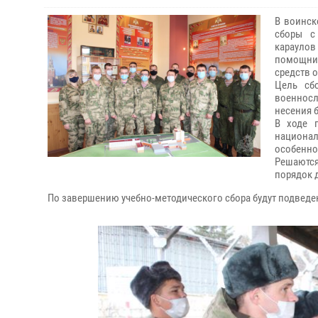
В воинск
сборы с
караулов
помощни
средств 
Цель сб
военнос
несения 
В ходе п
национал
особенно
Решаются
порядок 
По завершению учебно-методического сбора будут подведе