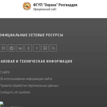
16 июля 2026, 07:42
2
ФГУП "Охрана" Росгвардия
В Красноярском крае завершился военно-
Официальный сайт
патриотический проект «Ступень к спецназу»,
главным организатором и наставником
которого выступил ОМОН «Ратибор»
Управления Росгвардии по Красноярскому
краю.
ОФИЦИАЛЬНЫЕ СЕТЕВЫЕ РЕСУРСЫ
10 июля 2026, 06:21
3
РАВОВАЯ И ТЕХНИЧЕСКАЯ ИНФОРМАЦИЯ
О сайте
Об использовании информации сайта
Правила обработки персональных данных
Сообщить об ошибках