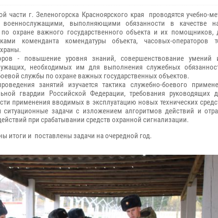
ой части г. Зеленогорска Красноярского края проводятся учебно-м
 военнослужащими, выполняющими обязанности в качестве на
 по охране важного государственного объекта и их помощников,
ками коменданта комендатуры объекта, часовых-операторов т
охраны.
оров -­ повышение уровня знаний, совершенствование умений
лужащих, необходимых им для выполнения служебных обязаннос
боевой службы по охране важных государственных объектов.
роведения занятий изучается тактика служебно-боевого примен
ьной гвардии Российской Федерации, требования руководящих д
сти применения вводимых в эксплуатацию новых технических средс
 ситуационные задачи с изложением алгоритмов действий и отра
действий при срабатывании средств охранной сигнализации.
ны итоги и поставлены задачи на очередной год.