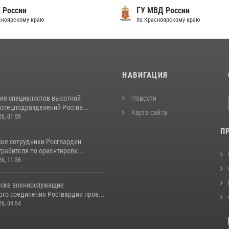
 России
ГУ МВД России
сноярскому краю
по Красноярскому краю
И
НАВИГАЦИЯ
ия специалистов высотной
Новости
спецподразделений Росгва...
Карта сайта
26, 01:59
П
ске сотрудники Росгвардии
рабителя по ориентировк...
26, 11:36
рске военнослужащие
го соединения Росгвардии пров...
26, 04:54