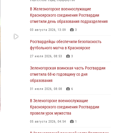
04 августа 2026, 09:57
В Железногорске военнослужащие
Сотрудники Росгвардии обеспечили
Красноярского соединения Росгвардии
общественный порядок во время
отметили день образования подразделения
проведения экстремального заплыва в
03 августа 2026, 13:09
3
Дудинке
Росгвардейцы обеспечили безопасность
04 августа 2026, 08:36
1
футбольного матча в Красноярске
В Красноярске сотрудники Росгвардии
27 июля 2026, 08:53
3
задержали подозреваемого в серии краж из
супермаркета
Зеленогорская воинская часть Росгвардии
отметила 68-ю годовщину со дня
04 августа 2026, 06:50
образования
Военнослужащие Красноярского соединения
31 июля 2026, 08:08
6
Росгвардии познакомили отдыхающих детей
с тонкостями РХБ защиты
В Зеленогорске военнослужащие
Красноярского соединения Росгвардии
03 августа 2026, 13:12
2
провели урок мужества
В Железногорске военнослужащие
05 августа 2026, 04:54
1
Красноярского соединения Росгвардии
отметили день образования подразделения