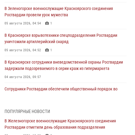
В Зеленогорске военнослужащие Красноярского соединения
Росгвардии провели урок мужества
05 августа 2026, 04:54
1
В Красноярске взрывотехники спецподразделения Росгвардии
уничтожили артиллерийский снаряд
05 августа 2026, 04:52
1
В Красноярске сотрудники вневедомственной охраны Росгвардии
задержали подозреваемого в серии краж из гипермаркета
04 августа 2026, 09:57
Сотрудники Росгвардии обеспечили общественный порядок во
время проведения экстремального заплыва в Дудинке
04 августа 2026, 08:36
1
ПОПУЛЯРНЫЕ НОВОСТИ
В Красноярске сотрудники Росгвардии задержали подозреваемого
В Железногорске военнослужащие Красноярского соединения
в серии краж из супермаркета
Росгвардии отметили день образования подразделения
04 августа 2026, 06:50