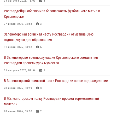
03 августа 2026, 13:09
3
Военнослужащие Красноярского соединения Росгвардии
Росгвардейцы обеспечили безопасность футбольного матча в
познакомили отдыхающих детей с тонкостями РХБ защиты
Красноярске
03 августа 2026, 13:12
2
27 июля 2026, 08:53
3
В Железногорске военнослужащие Красноярского соединения
Зеленогорская воинская часть Росгвардии отметила 68-ю
Росгвардии отметили день образования подразделения
годовщину со дня образования
03 августа 2026, 13:09
3
31 июля 2026, 08:08
6
Зеленогорская воинская часть Росгвардии отметила 68-ю
В Зеленогорске военнослужащие Красноярского соединения
годовщину со дня образования
Росгвардии провели урок мужества
31 июля 2026, 08:08
6
05 августа 2026, 04:54
1
В Зеленогорской воинской части Росгвардии новое подразделение
20 июля 2026, 03:59
3
В Железногорском полку Росгвардии прошел торжественный
молебен
28 июля 2026, 09:10
2