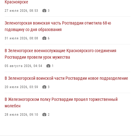
Красноярске
В Красноярске сотрудники вневедомственной охраны Росгвардии
задержали подозреваемого в серии краж из гипермаркета
27 июля 2026, 08:53
3
04 августа 2026, 09:57
Зеленогорская воинская часть Росгвардии отметила 68-ю
годовщину со дня образования
Сотрудники Росгвардии обеспечили общественный порядок во
время проведения экстремального заплыва в Дудинке
31 июля 2026, 08:08
6
04 августа 2026, 08:36
1
В Зеленогорске военнослужащие Красноярского соединения
Росгвардии провели урок мужества
В Красноярске сотрудники Росгвардии задержали подозреваемого
в серии краж из супермаркета
05 августа 2026, 04:54
1
04 августа 2026, 06:50
В Зеленогорской воинской части Росгвардии новое подразделение
20 июля 2026, 03:59
3
В Железногорском полку Росгвардии прошел торжественный
молебен
28 июля 2026, 09:10
2
Железногорские росгвардецы получили в руки легендарное оружие
10 июля 2026, 06:18
4