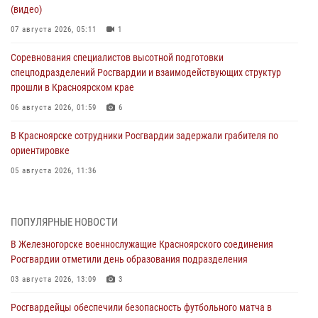
(видео)
07 августа 2026, 05:11
1
Соревнования специалистов высотной подготовки
спецподразделений Росгвардии и взаимодействующих структур
прошли в Красноярском крае
06 августа 2026, 01:59
6
В Красноярске сотрудники Росгвардии задержали грабителя по
ориентировке
05 августа 2026, 11:36
В Зеленогорске военнослужащие Красноярского соединения
Росгвардии провели урок мужества
ПОПУЛЯРНЫЕ НОВОСТИ
05 августа 2026, 04:54
1
В Железногорске военнослужащие Красноярского соединения
Росгвардии отметили день образования подразделения
В Красноярске взрывотехники спецподразделения Росгвардии
уничтожили артиллерийский снаряд
03 августа 2026, 13:09
3
05 августа 2026, 04:52
1
Росгвардейцы обеспечили безопасность футбольного матча в