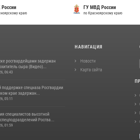
 России
ГУ МВД России
сноярскому краю
по Красноярскому краю
И
НАВИГАЦИЯ
ске росгвардейцами задержан
Новости
хититель сыра (Видео)...
Карта сайта
26, 06:43
П
й поддержке спецназа Росгвардии
ком крае задержан...
26, 05:11
ия специалистов высотной
спецподразделений Росгва...
26, 01:59