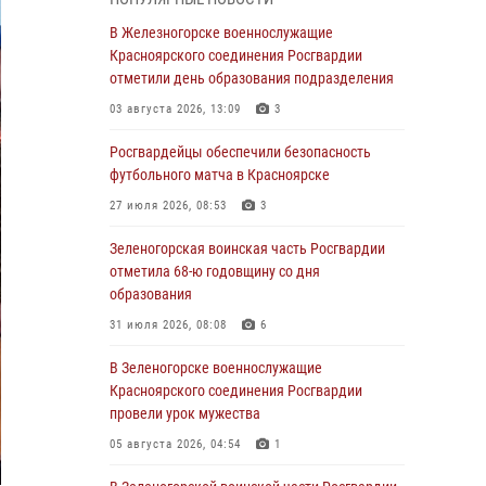
В Красноярске взрывотехники
В Железногорске военнослужащие
спецподразделения Росгвардии уничтожили
Красноярского соединения Росгвардии
артиллерийский снаряд
отметили день образования подразделения
05 августа 2026, 04:52
1
03 августа 2026, 13:09
3
В Красноярске сотрудники
Росгвардейцы обеспечили безопасность
вневедомственной охраны Росгвардии
футбольного матча в Красноярске
задержали подозреваемого в серии краж из
27 июля 2026, 08:53
3
гипермаркета
Зеленогорская воинская часть Росгвардии
04 августа 2026, 09:57
отметила 68-ю годовщину со дня
Сотрудники Росгвардии обеспечили
образования
общественный порядок во время
31 июля 2026, 08:08
6
проведения экстремального заплыва в
Дудинке
В Зеленогорске военнослужащие
Красноярского соединения Росгвардии
04 августа 2026, 08:36
1
провели урок мужества
В Красноярске сотрудники Росгвардии
05 августа 2026, 04:54
1
задержали подозреваемого в серии краж из
супермаркета