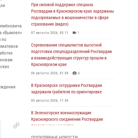
При силовой поддержке спецназа
для
Росгвардии в Красноярском крае задержаны
подозреваемые в мошенничестве в сфере
страхования (видео)
Семёновича
ба «Вымпел»
07 августа 2026, 05:11
1
 по
Соревнования специалистов высотной
ормативов
подготовки спецподразделений Росгвардии
аботке
и взаимодействующих структур прошли в
сновам
Красноярском крае
еских
06 августа 2026, 01:59
6
В Красноярске сотрудники Росгвардии
еждения
задержали грабителя по ориентировке
05 августа 2026, 11:36
В Зеленогорске военнослужащие
Красноярского соединения Росгвардии
провели урок мужества
05 августа 2026, 04:54
1
ПОПУЛЯРНЫЕ НОВОСТИ