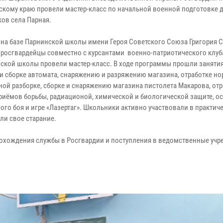
скому краю провели мастер-класс по начальной военной подготовке 
ов села Парная.
 на базе Парнинской школы имени Героя Советского Союза Григория 
 росгвардейцы совместно с курсантами военно-патриотического клу
ской школы провели мастер-класс. В ходе программы прошли занятия
 и сборке автомата, снаряжению и разряжению магазина, отработке н
ной разборке, сборке и снаряжению магазина пистолета Макарова, отр
риёмов борьбы, радиационой, химической и биологической защите, о
ого боя и игре «Лазертаг». Школьники активно участвовали в практич
ли свое старание.
охождения службы в Росгвардии и поступления в ведомственные учр