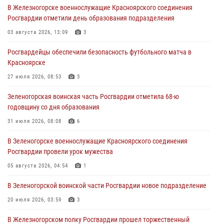
В Железногорске военнослужащие Красноярского соединения
в серии краж из супермаркета
Росгвардии отметили день образования подразделения
04 августа 2026, 06:50
03 августа 2026, 13:09
3
Военнослужащие Красноярского соединения Росгвардии
Росгвардейцы обеспечили безопасность футбольного матча в
познакомили отдыхающих детей с тонкостями РХБ защиты
Красноярске
03 августа 2026, 13:12
2
27 июля 2026, 08:53
3
В Железногорске военнослужащие Красноярского соединения
Зеленогорская воинская часть Росгвардии отметила 68-ю
Росгвардии отметили день образования подразделения
годовщину со дня образования
03 августа 2026, 13:09
3
31 июля 2026, 08:08
6
Зеленогорская воинская часть Росгвардии отметила 68-ю
В Зеленогорске военнослужащие Красноярского соединения
годовщину со дня образования
Росгвардии провели урок мужества
31 июля 2026, 08:08
6
05 августа 2026, 04:54
1
В Зеленогорской воинской части Росгвардии новое подразделение
20 июля 2026, 03:59
3
В Железногорском полку Росгвардии прошел торжественный