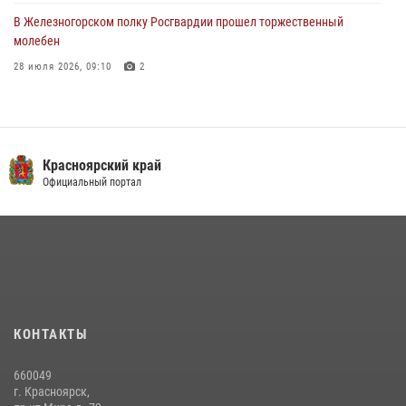
В Железногорском полку Росгвардии прошел торжественный
молебен
28 июля 2026, 09:10
2
В Красноярском соединении и территориальном управлении
Росгвардии начался летний период обучения
08 июля 2026, 09:57
6
Красноярский край
Железногорские росгвардецы получили в руки легендарное оружие
Официальный портал
10 июля 2026, 06:18
4
В Красноярском крае завершился военно-патриотический проект
«Ступень к спецназу», главным организатором и наставником
которого выступил ОМОН «Ратибор» Управления Росгвардии по
Красноярскому краю.
10 июля 2026, 06:21
3
КОНТАКТЫ
Военнослужащие Росгвардии железногорской воинской части
660049
Росгвардии получили штатное вооружение
г. Красноярск,