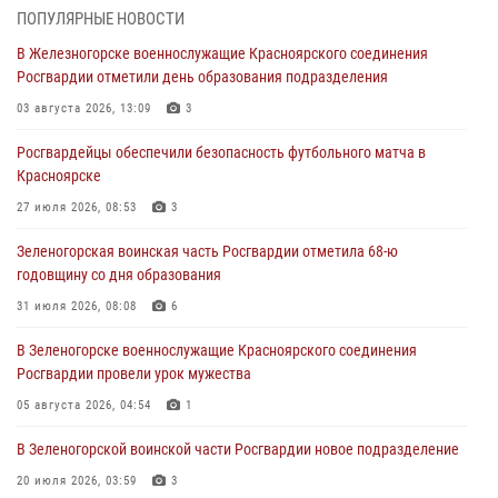
05 августа 2026, 04:52
1
ПОПУЛЯРНЫЕ НОВОСТИ
В Железногорске военнослужащие Красноярского соединения
В Красноярске сотрудники вневедомственной охраны Росгвардии
Росгвардии отметили день образования подразделения
задержали подозреваемого в серии краж из гипермаркета
03 августа 2026, 13:09
3
04 августа 2026, 09:57
Росгвардейцы обеспечили безопасность футбольного матча в
Сотрудники Росгвардии обеспечили общественный порядок во
Красноярске
время проведения экстремального заплыва в Дудинке
27 июля 2026, 08:53
3
04 августа 2026, 08:36
1
Зеленогорская воинская часть Росгвардии отметила 68-ю
В Красноярске сотрудники Росгвардии задержали подозреваемого
годовщину со дня образования
в серии краж из супермаркета
31 июля 2026, 08:08
6
04 августа 2026, 06:50
В Зеленогорске военнослужащие Красноярского соединения
Военнослужащие Красноярского соединения Росгвардии
Росгвардии провели урок мужества
познакомили отдыхающих детей с тонкостями РХБ защиты
05 августа 2026, 04:54
1
03 августа 2026, 13:12
2
В Зеленогорской воинской части Росгвардии новое подразделение
20 июля 2026, 03:59
3