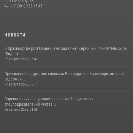
пр-кт Мира д. 72
16 июля 2026, 07:42
2
+ 7 (391) 222-15-45
НОВОСТИ
В Красноярске росгвардейцами задержан серийный похититель сыра
(Видео)...
07 августа 2026, 06:43
При силовой поддержке спецназа Росгвардии в Красноярском крае
задержан...
07 августа 2026, 05:11
Соревнования специалистов высотной подготовки
спецподразделений Росгва...
06 августа 2026, 01:59