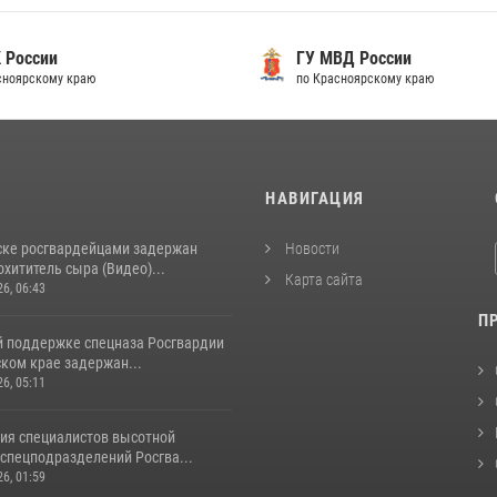
 России
ГУ МВД России
сноярскому краю
по Красноярскому краю
И
НАВИГАЦИЯ
ске росгвардейцами задержан
Новости
хититель сыра (Видео)...
Карта сайта
26, 06:43
П
й поддержке спецназа Росгвардии
ком крае задержан...
26, 05:11
ия специалистов высотной
спецподразделений Росгва...
26, 01:59