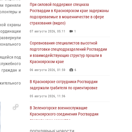
При силовой поддержке спецназа
ии приняли
Росгвардии в Красноярском крае задержаны
волонтеры и
подозреваемые в мошенничестве в сфере
страхования (видео)
ной охраны
оординации
07 августа 2026, 05:11
1
развернули
Соревнования специалистов высотной
ионального
подготовки спецподразделений Росгвардии
и взаимодействующих структур прошли в
дящейся под
Красноярском крае
 служебного
 граждан и
06 августа 2026, 01:59
6
В Красноярске сотрудники Росгвардии
жительного
задержали грабителя по ориентировке
05 августа 2026, 11:36
В Зеленогорске военнослужащие
Красноярского соединения Росгвардии
провели урок мужества
05 августа 2026, 04:54
1
ПОПУЛЯРНЫЕ НОВОСТИ