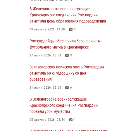
В Красноярске взрывотехники
В Железногорске военнослужащие
спецподразделения Росгвардии уничтожили
Красноярского соединения Росгвардии
артиллерийский снаряд
отметили день образования подразделения
05 августа 2026, 04:52
1
03 августа 2026, 13:09
3
В Красноярске сотрудники
Росгвардейцы обеспечили безопасность
вневедомственной охраны Росгвардии
футбольного матча в Красноярске
задержали подозреваемого в серии краж из
27 июля 2026, 08:53
3
гипермаркета
Зеленогорская воинская часть Росгвардии
04 августа 2026, 09:57
отметила 68-ю годовщину со дня
Сотрудники Росгвардии обеспечили
образования
общественный порядок во время
31 июля 2026, 08:08
6
проведения экстремального заплыва в
Дудинке
В Зеленогорске военнослужащие
Красноярского соединения Росгвардии
04 августа 2026, 08:36
1
провели урок мужества
В Красноярске сотрудники Росгвардии
05 августа 2026, 04:54
1
задержали подозреваемого в серии краж из
супермаркета