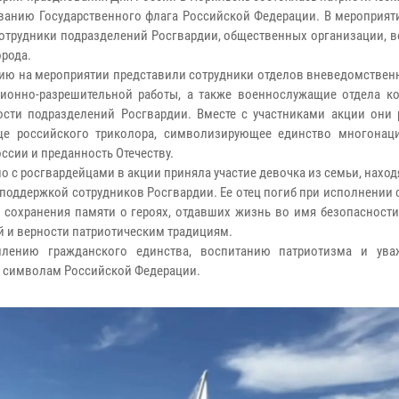
ванию Государственного флага Российской Федерации. В мероприят
сотрудники подразделений Росгвардии, общественных организации, 
орода.
ию на мероприятии представили сотрудники отделов вневедомствен
ионно-разрешительной работы, а также военнослужащие отдела к
ости подразделений Росгвардии. Вместе с участниками акции они 
ще российского триколора, символизирующее единство многонац
ссии и преданность Отечеству.
о с росгвардейцами в акции приняла участие девочка из семьи, нахо
поддержкой сотрудников Росгвардии. Ее отец погиб при исполнении
 сохранения памяти о героях, отдавших жизнь во имя безопасности
й и верности патриотическим традициям.
плению гражданского единства, воспитанию патриотизма и ува
м символам Российской Федерации.