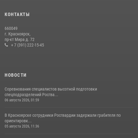
В Красноярском крае завершился военно-патриотический проект
КОНТАКТЫ
«Ступень к спецназу», главным организатором и наставником
которого выступил ОМОН «Ратибор» Управления Росгвардии по
660049
Красноярскому краю.
г. Красноярск,
пр-кт Мира д. 72
10 июля 2026, 06:21
3
+ 7 (391) 222-15-45
НОВОСТИ
Соревнования специалистов высотной подготовки
спецподразделений Росгва...
06 августа 2026, 01:59
В Красноярске сотрудники Росгвардии задержали грабителя по
ориентировк...
05 августа 2026, 11:36