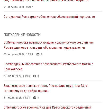
04 августа 2026, 09:57
Сотрудники Росгвардии обеспечили общественный порядок во
время проведения экстремального заплыва в Дудинке
04 августа 2026, 08:36
1
ПОПУЛЯРНЫЕ НОВОСТИ
В Красноярске сотрудники Росгвардии задержали подозреваемого
В Железногорске военнослужащие Красноярского соединения
в серии краж из супермаркета
Росгвардии отметили день образования подразделения
04 августа 2026, 06:50
03 августа 2026, 13:09
3
Военнослужащие Красноярского соединения Росгвардии
Росгвардейцы обеспечили безопасность футбольного матча в
познакомили отдыхающих детей с тонкостями РХБ защиты
Красноярске
03 августа 2026, 13:12
2
27 июля 2026, 08:53
3
В Железногорске военнослужащие Красноярского соединения
Зеленогорская воинская часть Росгвардии отметила 68-ю
Росгвардии отметили день образования подразделения
годовщину со дня образования
03 августа 2026, 13:09
3
31 июля 2026, 08:08
6
Зеленогорская воинская часть Росгвардии отметила 68-ю
В Зеленогорске военнослужащие Красноярского соединения
годовщину со дня образования