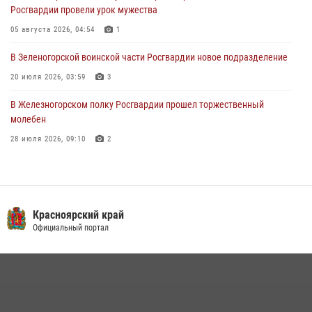
Росгвардии провели урок мужества
31 июля 2026, 08:08
6
05 августа 2026, 04:54
1
В Зеленогорской воинской части Росгвардии новое подразделение
20 июля 2026, 03:59
3
В Железногорском полку Росгвардии прошел торжественный
молебен
28 июля 2026, 09:10
2
В Красноярском соединении и территориальном управлении
Росгвардии начался летний период обучения
08 июля 2026, 09:57
6
Красноярский край
Железногорские росгвардецы получили в руки легендарное оружие
Официальный портал
10 июля 2026, 06:18
4
Военнослужащие Росгвардии железногорской воинской части
Росгвардии получили штатное вооружение
16 июля 2026, 07:42
2