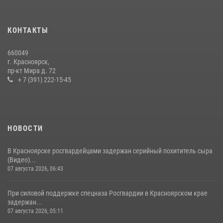
которого выступил ОМОН «Ратибор» Управления Росгвардии по
Красноярскому краю.
10 июля 2026, 06:21
3
КОНТАКТЫ
Росгвардейцы Зеленогорска стали знаковыми участниками
660049
празднования 70-летия города
г. Красноярск,
пр-кт Мира д. 72
21 июля 2026, 01:41
7
+ 7 (391) 222-15-45
НОВОСТИ
В Красноярске росгвардейцами задержан серийный похититель сыра
(Видео)...
07 августа 2026, 06:43
При силовой поддержке спецназа Росгвардии в Красноярском крае
задержан...
07 августа 2026, 05:11