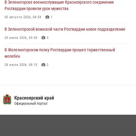
В Зеленогорске военнослужащие Красноярского соединения
Военнослужащие Красноярского соединения Росгвардии
Росгвардии провели урок мужества
познакомили отдыхающих детей с тонкостями РХБ защиты
05 августа 2026, 04:54
1
03 августа 2026, 13:12
2
В Зеленогорской воинской части Росгвардии новое подразделение
20 июля 2026, 03:59
3
В Железногорском полку Росгвардии прошел торжественный
молебен
28 июля 2026, 09:10
2
Железногорские росгвардецы получили в руки легендарное оружие
10 июля 2026, 06:18
4
Военнослужащие Росгвардии железногорской воинской части
Красноярский край
Росгвардии получили штатное вооружение
Официальный портал
16 июля 2026, 07:42
2
В Красноярском крае завершился военно-патриотический проект
«Ступень к спецназу», главным организатором и наставником