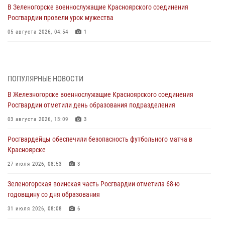
В Зеленогорске военнослужащие Красноярского соединения
Росгвардии провели урок мужества
05 августа 2026, 04:54
1
В Красноярске взрывотехники спецподразделения Росгвардии
уничтожили артиллерийский снаряд
05 августа 2026, 04:52
1
ПОПУЛЯРНЫЕ НОВОСТИ
В Железногорске военнослужащие Красноярского соединения
В Красноярске сотрудники вневедомственной охраны Росгвардии
Росгвардии отметили день образования подразделения
задержали подозреваемого в серии краж из гипермаркета
03 августа 2026, 13:09
3
04 августа 2026, 09:57
Росгвардейцы обеспечили безопасность футбольного матча в
Сотрудники Росгвардии обеспечили общественный порядок во
Красноярске
время проведения экстремального заплыва в Дудинке
27 июля 2026, 08:53
3
04 августа 2026, 08:36
1
Зеленогорская воинская часть Росгвардии отметила 68-ю
В Красноярске сотрудники Росгвардии задержали подозреваемого
годовщину со дня образования
в серии краж из супермаркета
31 июля 2026, 08:08
6
04 августа 2026, 06:50