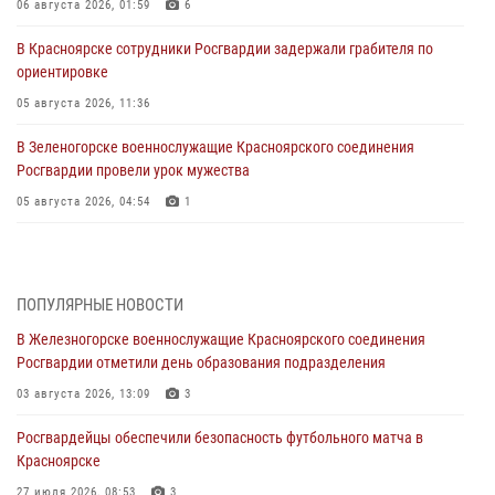
06 августа 2026, 01:59
6
В Красноярске сотрудники Росгвардии задержали грабителя по
ориентировке
05 августа 2026, 11:36
В Зеленогорске военнослужащие Красноярского соединения
Росгвардии провели урок мужества
05 августа 2026, 04:54
1
В Красноярске взрывотехники спецподразделения Росгвардии
уничтожили артиллерийский снаряд
05 августа 2026, 04:52
1
ПОПУЛЯРНЫЕ НОВОСТИ
В Железногорске военнослужащие Красноярского соединения
В Красноярске сотрудники вневедомственной охраны Росгвардии
Росгвардии отметили день образования подразделения
задержали подозреваемого в серии краж из гипермаркета
03 августа 2026, 13:09
3
04 августа 2026, 09:57
Росгвардейцы обеспечили безопасность футбольного матча в
Сотрудники Росгвардии обеспечили общественный порядок во
Красноярске
время проведения экстремального заплыва в Дудинке
27 июля 2026, 08:53
3