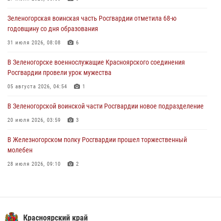
04 августа 2026, 08:36
1
Зеленогорская воинская часть Росгвардии отметила 68-ю
В Красноярске сотрудники Росгвардии задержали подозреваемого
годовщину со дня образования
в серии краж из супермаркета
31 июля 2026, 08:08
6
04 августа 2026, 06:50
В Зеленогорске военнослужащие Красноярского соединения
Военнослужащие Красноярского соединения Росгвардии
Росгвардии провели урок мужества
познакомили отдыхающих детей с тонкостями РХБ защиты
05 августа 2026, 04:54
1
03 августа 2026, 13:12
2
В Зеленогорской воинской части Росгвардии новое подразделение
20 июля 2026, 03:59
3
В Железногорском полку Росгвардии прошел торжественный
молебен
28 июля 2026, 09:10
2
В Красноярском соединении и территориальном управлении
Росгвардии начался летний период обучения
08 июля 2026, 09:57
6
Красноярский край