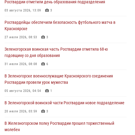
Росгвардии отметили день образования подразделения
задержали подозреваемого в серии краж из гипермаркета
03 августа 2026, 13:09
3
04 августа 2026, 09:57
Росгвардейцы обеспечили безопасность футбольного матча в
Сотрудники Росгвардии обеспечили общественный порядок во
Красноярске
время проведения экстремального заплыва в Дудинке
27 июля 2026, 08:53
3
04 августа 2026, 08:36
1
Зеленогорская воинская часть Росгвардии отметила 68-ю
В Красноярске сотрудники Росгвардии задержали подозреваемого
годовщину со дня образования
в серии краж из супермаркета
31 июля 2026, 08:08
6
04 августа 2026, 06:50
В Зеленогорске военнослужащие Красноярского соединения
Военнослужащие Красноярского соединения Росгвардии
Росгвардии провели урок мужества
познакомили отдыхающих детей с тонкостями РХБ защиты
05 августа 2026, 04:54
1
03 августа 2026, 13:12
2
В Зеленогорской воинской части Росгвардии новое подразделение
20 июля 2026, 03:59
3
В Железногорском полку Росгвардии прошел торжественный
молебен