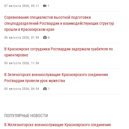
07 августа 2026, 05:11
1
Соревнования специалистов высотной подготовки
спецподразделений Росгвардии и взаимодействующих структур
прошли в Красноярском крае
06 августа 2026, 01:59
6
В Красноярске сотрудники Росгвардии задержали грабителя по
ориентировке
05 августа 2026, 11:36
В Зеленогорске военнослужащие Красноярского соединения
Росгвардии провели урок мужества
05 августа 2026, 04:54
1
В Красноярске взрывотехники спецподразделения Росгвардии
уничтожили артиллерийский снаряд
05 августа 2026, 04:52
1
ПОПУЛЯРНЫЕ НОВОСТИ
В Железногорске военнослужащие Красноярского соединения
В Красноярске сотрудники вневедомственной охраны Росгвардии