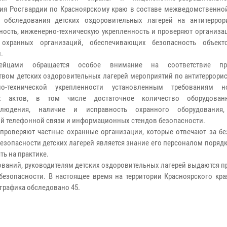
ия Росгвардии по Красноярскому краю в составе межведомственно
 обследования детских оздоровительных лагерей на антитеррор
ость, инженерно-техническую укрепленность и проверяют организа
 охранных организаций, обеспечивающих безопасность объект
.
дейцами обращается особое внимание на соответствие пр
твом детских оздоровительных лагерей мероприятий по антитеррори
но-технической укрепленности установленным требованиям но
х актов, в том числе достаточное количество оборудован
блюдения, наличие и исправность охранного оборудования,
ой телефонной связи и информационных стендов безопасности.
проверяют частные охранные организации, которые отвечают за бе
езопасности детских лагерей является знание его персоналом поряд
ь на практике.
ваний, руководителям детских оздоровительных лагерей выдаются п
безопасности. В настоящее время на территории Красноярского кра
 графика обследовано 45.