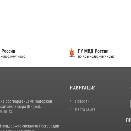
 России
ГУ МВД России
сноярскому краю
по Красноярскому краю
И
НАВИГАЦИЯ
ске росгвардейцами задержан
Новости
хититель сыра (Видео)...
Карта сайта
26, 06:43
П
й поддержке спецназа Росгвардии