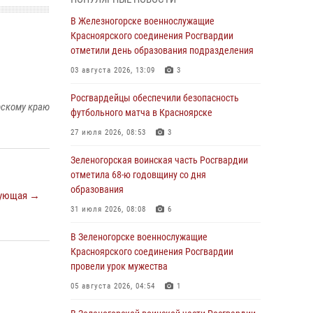
В Красноярске взрывотехники
В Железногорске военнослужащие
спецподразделения Росгвардии уничтожили
Красноярского соединения Росгвардии
артиллерийский снаряд
отметили день образования подразделения
05 августа 2026, 04:52
1
03 августа 2026, 13:09
3
В Красноярске сотрудники
Росгвардейцы обеспечили безопасность
рскому краю
вневедомственной охраны Росгвардии
футбольного матча в Красноярске
задержали подозреваемого в серии краж из
27 июля 2026, 08:53
3
гипермаркета
Зеленогорская воинская часть Росгвардии
04 августа 2026, 09:57
отметила 68-ю годовщину со дня
Сотрудники Росгвардии обеспечили
образования
ующая →
общественный порядок во время
31 июля 2026, 08:08
6
проведения экстремального заплыва в
Дудинке
В Зеленогорске военнослужащие
Красноярского соединения Росгвардии
04 августа 2026, 08:36
1
провели урок мужества
В Красноярске сотрудники Росгвардии
05 августа 2026, 04:54
1
задержали подозреваемого в серии краж из
супермаркета