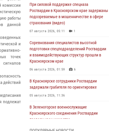
При силовой поддержке спецназа
й комиссии
Росгвардии в Красноярском крае задержаны
истическую
подозреваемые в мошенничестве в сфере
цию работы
страхования (видео)
ов данной
07 августа 2026, 05:11
1
оведенных
Соревнования специалистов высотной
стической и
подготовки спецподразделений Росгвардии
рмативно-
и взаимодействующих структур прошли в
ных точек
Красноярском крае
 сигналов
06 августа 2026, 01:59
6
зопасность
В Красноярске сотрудники Росгвардии
ка действий
задержали грабителя по ориентировке
редписания
05 августа 2026, 11:36
я подлежат
В Зеленогорске военнослужащие
Красноярского соединения Росгвардии
провели урок мужества
05 августа 2026, 04:54
1
ПОПУЛЯРНЫЕ НОВОСТИ