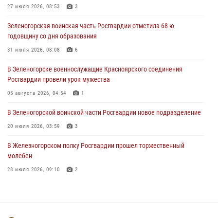
27 июля 2026, 08:53
3
В Железногорске военнослужащие Красноярского соединения
Зеленогорская воинская часть Росгвардии отметила 68-ю
Росгвардии отметили день образования подразделения
годовщину со дня образования
03 августа 2026, 13:09
3
31 июля 2026, 08:08
6
Зеленогорская воинская часть Росгвардии отметила 68-ю
В Зеленогорске военнослужащие Красноярского соединения
годовщину со дня образования
Росгвардии провели урок мужества
31 июля 2026, 08:08
6
05 августа 2026, 04:54
1
В Зеленогорской воинской части Росгвардии новое подразделение
20 июля 2026, 03:59
3
В Железногорском полку Росгвардии прошел торжественный
молебен
28 июля 2026, 09:10
2
В Красноярском соединении и территориальном управлении
Росгвардии начался летний период обучения
08 июля 2026, 09:57
6