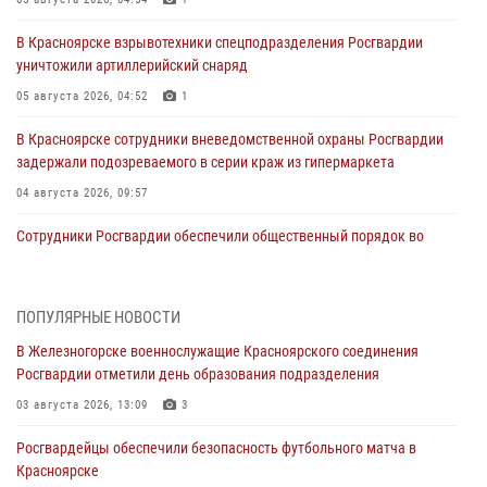
В Красноярске взрывотехники спецподразделения Росгвардии
уничтожили артиллерийский снаряд
05 августа 2026, 04:52
1
В Красноярске сотрудники вневедомственной охраны Росгвардии
задержали подозреваемого в серии краж из гипермаркета
04 августа 2026, 09:57
Сотрудники Росгвардии обеспечили общественный порядок во
время проведения экстремального заплыва в Дудинке
04 августа 2026, 08:36
1
ПОПУЛЯРНЫЕ НОВОСТИ
В Красноярске сотрудники Росгвардии задержали подозреваемого
В Железногорске военнослужащие Красноярского соединения
в серии краж из супермаркета
Росгвардии отметили день образования подразделения
04 августа 2026, 06:50
03 августа 2026, 13:09
3
Военнослужащие Красноярского соединения Росгвардии
Росгвардейцы обеспечили безопасность футбольного матча в
познакомили отдыхающих детей с тонкостями РХБ защиты
Красноярске
03 августа 2026, 13:12
2