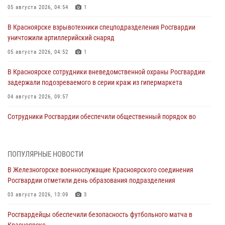
05 августа 2026, 04:54
1
В Красноярске взрывотехники спецподразделения Росгвардии
уничтожили артиллерийский снаряд
05 августа 2026, 04:52
1
В Красноярске сотрудники вневедомственной охраны Росгвардии
задержали подозреваемого в серии краж из гипермаркета
04 августа 2026, 09:57
Сотрудники Росгвардии обеспечили общественный порядок во
время проведения экстремального заплыва в Дудинке
04 августа 2026, 08:36
1
ПОПУЛЯРНЫЕ НОВОСТИ
В Красноярске сотрудники Росгвардии задержали подозреваемого
В Железногорске военнослужащие Красноярского соединения
в серии краж из супермаркета
Росгвардии отметили день образования подразделения
04 августа 2026, 06:50
03 августа 2026, 13:09
3
Военнослужащие Красноярского соединения Росгвардии
Росгвардейцы обеспечили безопасность футбольного матча в
познакомили отдыхающих детей с тонкостями РХБ защиты