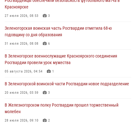
Росгвардейцы обеспечили безопасность футбольного матча в
познакомили отдыхающих детей с тонкостями РХБ защиты
Красноярске
03 августа 2026, 13:12
2
27 июля 2026, 08:53
3
В Железногорске военнослужащие Красноярского соединения
Зеленогорская воинская часть Росгвардии отметила 68-ю
Росгвардии отметили день образования подразделения
годовщину со дня образования
03 августа 2026, 13:09
3
31 июля 2026, 08:08
6
Зеленогорская воинская часть Росгвардии отметила 68-ю
В Зеленогорске военнослужащие Красноярского соединения
годовщину со дня образования
Росгвардии провели урок мужества
31 июля 2026, 08:08
6
05 августа 2026, 04:54
1
В Зеленогорской воинской части Росгвардии новое подразделение
20 июля 2026, 03:59
3
В Железногорском полку Росгвардии прошел торжественный
молебен
28 июля 2026, 09:10
2
В Красноярском соединении и территориальном управлении
Росгвардии начался летний период обучения