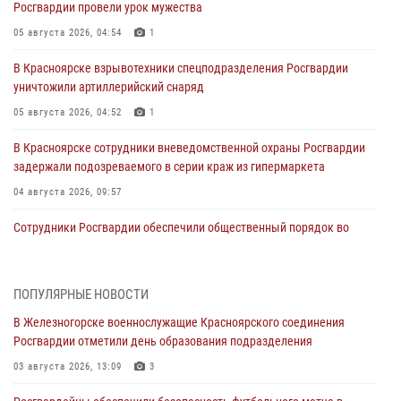
Росгвардии провели урок мужества
05 августа 2026, 04:54
1
В Красноярске взрывотехники спецподразделения Росгвардии
уничтожили артиллерийский снаряд
05 августа 2026, 04:52
1
В Красноярске сотрудники вневедомственной охраны Росгвардии
задержали подозреваемого в серии краж из гипермаркета
04 августа 2026, 09:57
Сотрудники Росгвардии обеспечили общественный порядок во
время проведения экстремального заплыва в Дудинке
04 августа 2026, 08:36
1
ПОПУЛЯРНЫЕ НОВОСТИ
В Красноярске сотрудники Росгвардии задержали подозреваемого
В Железногорске военнослужащие Красноярского соединения
в серии краж из супермаркета
Росгвардии отметили день образования подразделения
04 августа 2026, 06:50
03 августа 2026, 13:09
3
Военнослужащие Красноярского соединения Росгвардии