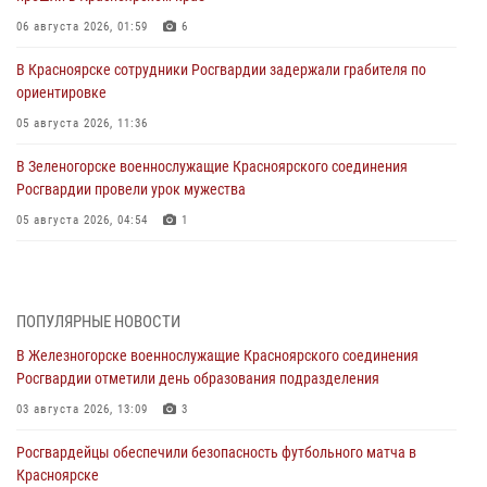
06 августа 2026, 01:59
6
В Красноярске сотрудники Росгвардии задержали грабителя по
ориентировке
05 августа 2026, 11:36
В Зеленогорске военнослужащие Красноярского соединения
Росгвардии провели урок мужества
05 августа 2026, 04:54
1
В Красноярске взрывотехники спецподразделения Росгвардии
уничтожили артиллерийский снаряд
05 августа 2026, 04:52
1
ПОПУЛЯРНЫЕ НОВОСТИ
В Железногорске военнослужащие Красноярского соединения
В Красноярске сотрудники вневедомственной охраны Росгвардии
Росгвардии отметили день образования подразделения
задержали подозреваемого в серии краж из гипермаркета
03 августа 2026, 13:09
3
04 августа 2026, 09:57
Росгвардейцы обеспечили безопасность футбольного матча в
Сотрудники Росгвардии обеспечили общественный порядок во
Красноярске
время проведения экстремального заплыва в Дудинке