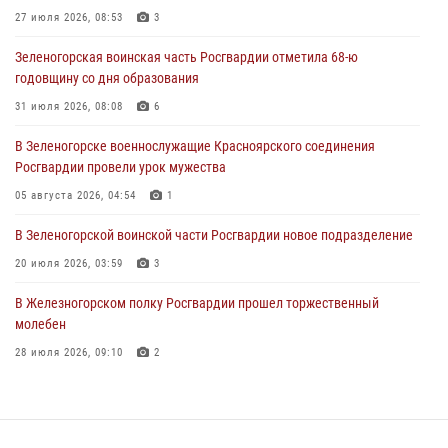
27 июля 2026, 08:53
3
04 августа 2026, 08:36
1
Зеленогорская воинская часть Росгвардии отметила 68-ю
В Красноярске сотрудники Росгвардии задержали подозреваемого
годовщину со дня образования
в серии краж из супермаркета
31 июля 2026, 08:08
6
04 августа 2026, 06:50
В Зеленогорске военнослужащие Красноярского соединения
Военнослужащие Красноярского соединения Росгвардии
Росгвардии провели урок мужества
познакомили отдыхающих детей с тонкостями РХБ защиты
05 августа 2026, 04:54
1
03 августа 2026, 13:12
2
В Зеленогорской воинской части Росгвардии новое подразделение
20 июля 2026, 03:59
3
В Железногорском полку Росгвардии прошел торжественный
молебен
28 июля 2026, 09:10
2
Железногорские росгвардецы получили в руки легендарное оружие
10 июля 2026, 06:18
4