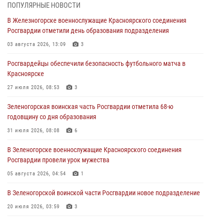
04 августа 2026, 09:57
ПОПУЛЯРНЫЕ НОВОСТИ
В Железногорске военнослужащие Красноярского соединения
Сотрудники Росгвардии обеспечили общественный порядок во
Росгвардии отметили день образования подразделения
время проведения экстремального заплыва в Дудинке
03 августа 2026, 13:09
3
04 августа 2026, 08:36
1
Росгвардейцы обеспечили безопасность футбольного матча в
В Красноярске сотрудники Росгвардии задержали подозреваемого
Красноярске
в серии краж из супермаркета
27 июля 2026, 08:53
3
04 августа 2026, 06:50
Зеленогорская воинская часть Росгвардии отметила 68-ю
Военнослужащие Красноярского соединения Росгвардии
годовщину со дня образования
познакомили отдыхающих детей с тонкостями РХБ защиты
31 июля 2026, 08:08
6
03 августа 2026, 13:12
2
В Зеленогорске военнослужащие Красноярского соединения
В Железногорске военнослужащие Красноярского соединения
Росгвардии провели урок мужества
Росгвардии отметили день образования подразделения
05 августа 2026, 04:54
1
03 августа 2026, 13:09
3
В Зеленогорской воинской части Росгвардии новое подразделение
20 июля 2026, 03:59
3