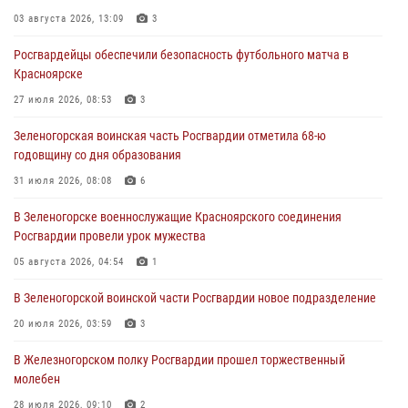
03 августа 2026, 13:09
3
04 августа 2026, 09:57
Росгвардейцы обеспечили безопасность футбольного матча в
Сотрудники Росгвардии обеспечили общественный порядок во
Красноярске
время проведения экстремального заплыва в Дудинке
27 июля 2026, 08:53
3
04 августа 2026, 08:36
1
Зеленогорская воинская часть Росгвардии отметила 68-ю
В Красноярске сотрудники Росгвардии задержали подозреваемого
годовщину со дня образования
в серии краж из супермаркета
31 июля 2026, 08:08
6
04 августа 2026, 06:50
В Зеленогорске военнослужащие Красноярского соединения
Военнослужащие Красноярского соединения Росгвардии
Росгвардии провели урок мужества
познакомили отдыхающих детей с тонкостями РХБ защиты
05 августа 2026, 04:54
1
03 августа 2026, 13:12
2
В Зеленогорской воинской части Росгвардии новое подразделение
20 июля 2026, 03:59
3
В Железногорском полку Росгвардии прошел торжественный
молебен
28 июля 2026, 09:10
2