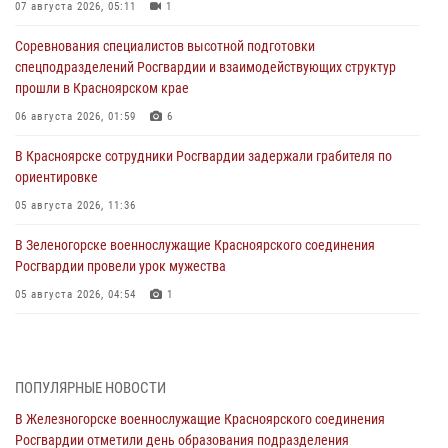
07 августа 2026, 05:11
1
Соревнования специалистов высотной подготовки
спецподразделений Росгвардии и взаимодействующих структур
прошли в Красноярском крае
06 августа 2026, 01:59
6
В Красноярске сотрудники Росгвардии задержали грабителя по
ориентировке
05 августа 2026, 11:36
В Зеленогорске военнослужащие Красноярского соединения
Росгвардии провели урок мужества
05 августа 2026, 04:54
1
В Красноярске взрывотехники спецподразделения Росгвардии
уничтожили артиллерийский снаряд
05 августа 2026, 04:52
1
ПОПУЛЯРНЫЕ НОВОСТИ
В Железногорске военнослужащие Красноярского соединения
В Красноярске сотрудники вневедомственной охраны Росгвардии
Росгвардии отметили день образования подразделения
задержали подозреваемого в серии краж из гипермаркета