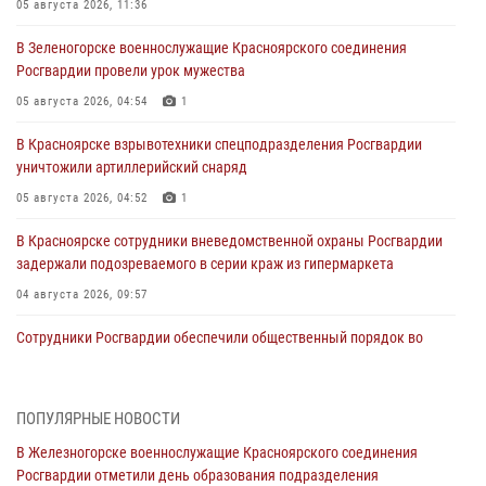
05 августа 2026, 11:36
В Зеленогорске военнослужащие Красноярского соединения
Росгвардии провели урок мужества
05 августа 2026, 04:54
1
В Красноярске взрывотехники спецподразделения Росгвардии
уничтожили артиллерийский снаряд
05 августа 2026, 04:52
1
В Красноярске сотрудники вневедомственной охраны Росгвардии
задержали подозреваемого в серии краж из гипермаркета
04 августа 2026, 09:57
Сотрудники Росгвардии обеспечили общественный порядок во
время проведения экстремального заплыва в Дудинке
04 августа 2026, 08:36
1
ПОПУЛЯРНЫЕ НОВОСТИ
В Красноярске сотрудники Росгвардии задержали подозреваемого
В Железногорске военнослужащие Красноярского соединения
в серии краж из супермаркета
Росгвардии отметили день образования подразделения