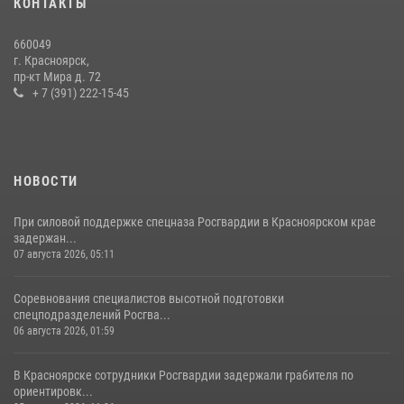
КОНТАКТЫ
«Ступень к спецназу», главным организатором и наставником
которого выступил ОМОН «Ратибор» Управления Росгвардии по
660049
Красноярскому краю.
г. Красноярск,
пр-кт Мира д. 72
10 июля 2026, 06:21
3
+ 7 (391) 222-15-45
НОВОСТИ
При силовой поддержке спецназа Росгвардии в Красноярском крае
задержан...
07 августа 2026, 05:11
Соревнования специалистов высотной подготовки
спецподразделений Росгва...
06 августа 2026, 01:59
В Красноярске сотрудники Росгвардии задержали грабителя по
ориентировк...