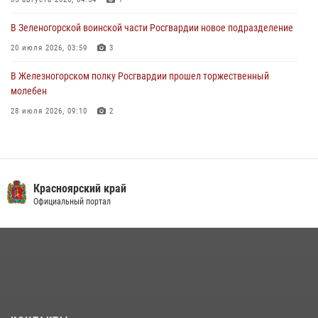
03 августа 2026, 13:09
3
В Зеленогорской воинской части Росгвардии новое подразделение
20 июля 2026, 03:59
3
В Железногорском полку Росгвардии прошел торжественный
молебен
28 июля 2026, 09:10
2
В Красноярском соединении и территориальном управлении
Росгвардии начался летний период обучения
08 июля 2026, 09:57
6
Красноярский край
Железногорские росгвардецы получили в руки легендарное оружие
Официальный портал
10 июля 2026, 06:18
4
Военнослужащие Росгвардии железногорской воинской части
Росгвардии получили штатное вооружение
16 июля 2026, 07:42
2
В Красноярском крае завершился военно-патриотический проект