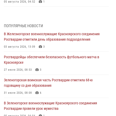
05 августа 2026, 04:52
1
В Красноярске сотрудники вневедомственной охраны Росгвардии
задержали подозреваемого в серии краж из гипермаркета
04 августа 2026, 09:57
ПОПУЛЯРНЫЕ НОВОСТИ
В Железногорске военнослужащие Красноярского соединения
Сотрудники Росгвардии обеспечили общественный порядок во
Росгвардии отметили день образования подразделения
время проведения экстремального заплыва в Дудинке
03 августа 2026, 13:09
3
04 августа 2026, 08:36
1
Росгвардейцы обеспечили безопасность футбольного матча в
В Красноярске сотрудники Росгвардии задержали подозреваемого
Красноярске
в серии краж из супермаркета
27 июля 2026, 08:53
3
04 августа 2026, 06:50
Зеленогорская воинская часть Росгвардии отметила 68-ю
Военнослужащие Красноярского соединения Росгвардии
годовщину со дня образования
познакомили отдыхающих детей с тонкостями РХБ защиты
31 июля 2026, 08:08
6
03 августа 2026, 13:12
2
В Зеленогорске военнослужащие Красноярского соединения
В Железногорске военнослужащие Красноярского соединения
Росгвардии провели урок мужества
Росгвардии отметили день образования подразделения
05 августа 2026, 04:54
1