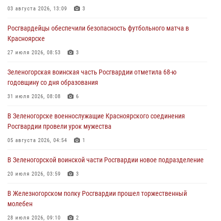
03 августа 2026, 13:09
3
04 августа 2026, 09:57
Росгвардейцы обеспечили безопасность футбольного матча в
Сотрудники Росгвардии обеспечили общественный порядок во
Красноярске
время проведения экстремального заплыва в Дудинке
27 июля 2026, 08:53
3
04 августа 2026, 08:36
1
Зеленогорская воинская часть Росгвардии отметила 68-ю
В Красноярске сотрудники Росгвардии задержали подозреваемого
годовщину со дня образования
в серии краж из супермаркета
31 июля 2026, 08:08
6
04 августа 2026, 06:50
В Зеленогорске военнослужащие Красноярского соединения
Военнослужащие Красноярского соединения Росгвардии
Росгвардии провели урок мужества
познакомили отдыхающих детей с тонкостями РХБ защиты
05 августа 2026, 04:54
1
03 августа 2026, 13:12
2
В Зеленогорской воинской части Росгвардии новое подразделение
20 июля 2026, 03:59
3
В Железногорском полку Росгвардии прошел торжественный
молебен
28 июля 2026, 09:10
2