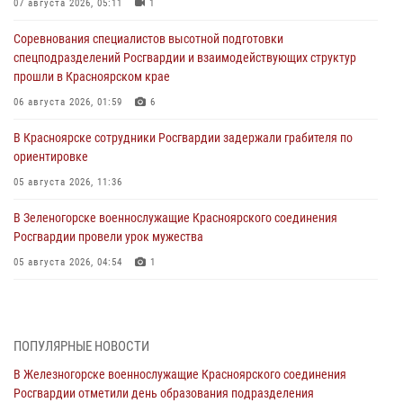
07 августа 2026, 05:11
1
Соревнования специалистов высотной подготовки
спецподразделений Росгвардии и взаимодействующих структур
прошли в Красноярском крае
06 августа 2026, 01:59
6
В Красноярске сотрудники Росгвардии задержали грабителя по
ориентировке
05 августа 2026, 11:36
В Зеленогорске военнослужащие Красноярского соединения
Росгвардии провели урок мужества
05 августа 2026, 04:54
1
В Красноярске взрывотехники спецподразделения Росгвардии
уничтожили артиллерийский снаряд
05 августа 2026, 04:52
1
ПОПУЛЯРНЫЕ НОВОСТИ
В Железногорске военнослужащие Красноярского соединения
В Красноярске сотрудники вневедомственной охраны Росгвардии
Росгвардии отметили день образования подразделения
задержали подозреваемого в серии краж из гипермаркета