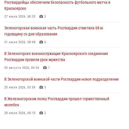
Росгвардейцы обеспечили безопасность футбольного матча в
познакомили отдыхающих детей с тонкостями РХБ защиты
Красноярске
03 августа 2026, 13:12
2
27 июля 2026, 08:53
3
В Железногорске военнослужащие Красноярского соединения
Зеленогорская воинская часть Росгвардии отметила 68-ю
Росгвардии отметили день образования подразделения
годовщину со дня образования
03 августа 2026, 13:09
3
31 июля 2026, 08:08
6
Зеленогорская воинская часть Росгвардии отметила 68-ю
В Зеленогорске военнослужащие Красноярского соединения
годовщину со дня образования
Росгвардии провели урок мужества
31 июля 2026, 08:08
6
05 августа 2026, 04:54
1
В Зеленогорской воинской части Росгвардии новое подразделение
20 июля 2026, 03:59
3
В Железногорском полку Росгвардии прошел торжественный
молебен
28 июля 2026, 09:10
2
В Красноярском соединении и территориальном управлении