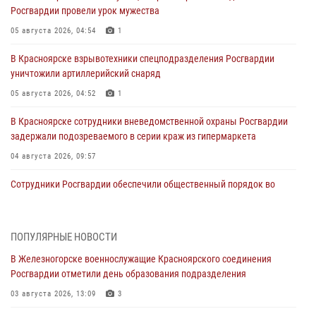
Росгвардии провели урок мужества
05 августа 2026, 04:54
1
В Красноярске взрывотехники спецподразделения Росгвардии
уничтожили артиллерийский снаряд
05 августа 2026, 04:52
1
В Красноярске сотрудники вневедомственной охраны Росгвардии
задержали подозреваемого в серии краж из гипермаркета
04 августа 2026, 09:57
Сотрудники Росгвардии обеспечили общественный порядок во
время проведения экстремального заплыва в Дудинке
04 августа 2026, 08:36
1
ПОПУЛЯРНЫЕ НОВОСТИ
В Красноярске сотрудники Росгвардии задержали подозреваемого
В Железногорске военнослужащие Красноярского соединения
в серии краж из супермаркета
Росгвардии отметили день образования подразделения
04 августа 2026, 06:50
03 августа 2026, 13:09
3
Военнослужащие Красноярского соединения Росгвардии