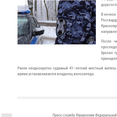
дорогост
В ночное
Росгвар
Красноя
направле
После ч
проследо
бросил т
принадле
Ранее неоднократно судимый 41–летний местный житель 
время устанавливается владелец велосипеда.
Пресс-служба Управления Федеральной 