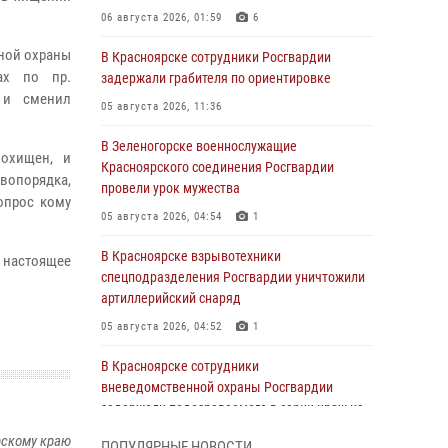
06 августа 2026, 01:59
6
нной охраны
В Красноярске сотрудники Росгвардии
ах по пр.
задержали грабителя по ориентировке
 и сменил
05 августа 2026, 11:36
В Зеленогорске военнослужащие
охищен, и
Красноярского соединения Росгвардии
вопорядка,
провели урок мужества
опрос кому
05 августа 2026, 04:54
1
В Красноярске взрывотехники
 настоящее
спецподразделения Росгвардии уничтожили
артиллерийский снаряд
05 августа 2026, 04:52
1
В Красноярске сотрудники
вневедомственной охраны Росгвардии
задержали подозреваемого в серии краж из
гипермаркета
рскому краю
ПОПУЛЯРНЫЕ НОВОСТИ