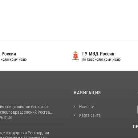
 России
ГУ МВД России
сноярскому краю
по Красноярскому краю
И
НАВИГАЦИЯ
ия специалистов высотной
Новости
спецподразделений Росгва...
Карта сайта
26, 01:59
П
ске сотрудники Росгвардии