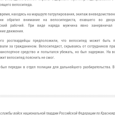
оящего велосипеда.
 время, находясь на маршруте патрулирования, экипаж вневедомстве
дии обратил внимание на велосипедиста, ехавшего во двор
рский рабочий. При виде наряда мужчина явно занервничал
ние движения.
его росгвардейцы предположили, что велосипед может быть п
вали за гражданином. Велосипедист, скрываясь от сотрудников пра
ранспортное средство и попытался убежать, но был задержан. На в
жит велосипед пояснить не смог.
был передан в отдел полиции для дальнейшего разбирательства. В
службы войск национальной гвардии Российской Федерации по Красноя