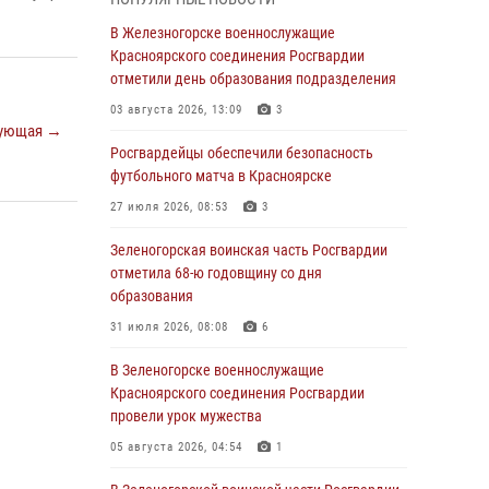
04 августа 2026, 09:57
В Железногорске военнослужащие
Сотрудники Росгвардии обеспечили
Красноярского соединения Росгвардии
общественный порядок во время
отметили день образования подразделения
проведения экстремального заплыва в
03 августа 2026, 13:09
3
Дудинке
ующая →
Росгвардейцы обеспечили безопасность
04 августа 2026, 08:36
1
футбольного матча в Красноярске
В Красноярске сотрудники Росгвардии
27 июля 2026, 08:53
3
задержали подозреваемого в серии краж из
супермаркета
Зеленогорская воинская часть Росгвардии
отметила 68-ю годовщину со дня
04 августа 2026, 06:50
образования
Военнослужащие Красноярского соединения
31 июля 2026, 08:08
6
Росгвардии познакомили отдыхающих детей
с тонкостями РХБ защиты
В Зеленогорске военнослужащие
Красноярского соединения Росгвардии
03 августа 2026, 13:12
2
провели урок мужества
В Железногорске военнослужащие
05 августа 2026, 04:54
1
Красноярского соединения Росгвардии
отметили день образования подразделения