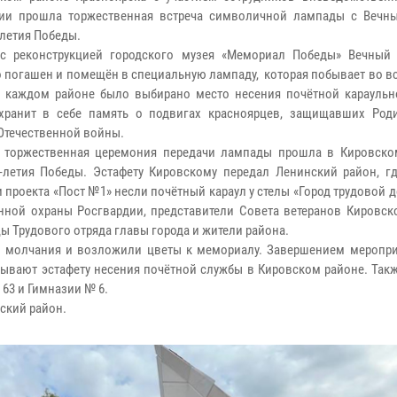
дии прошла торжественная встреча символичной лампады с Вечн
-летия Победы.
 с реконструкцией городского музея «Мемориал Победы» Вечный
 погашен и помещён в специальную лампаду, которая побывает во в
В каждом районе было выбирано место несения почётной караульн
хранит в себе память о подвигах красноярцев, защищавших Род
Отечественной войны.
 торжественная церемония передачи лампады прошла в Кировско
-летия Победы. Эстафету Кировскому передал Ленинский район, гд
 проекта «Пост №1» несли почётный караул у стелы «Город трудовой д
ной охраны Росгвардии, представители Совета ветеранов Кировско
ы Трудового отряда главы города и жители района.
 молчания и возложили цветы к мемориалу. Завершением меропри
рывают эстафету несения почётной службы в Кировском районе. Так
63 и Гимназии № 6.
ский район.