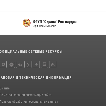
16 июля 2026, 07:42
2
В Красноярском крае завершился военно-
патриотический проект «Ступень к спецназу»,
главным организатором и наставником
ФГУП "Охрана" Росгвардия
которого выступил ОМОН «Ратибор»
Официальный сайт
Управления Росгвардии по Красноярскому
краю.
10 июля 2026, 06:21
3
ОФИЦИАЛЬНЫЕ СЕТЕВЫЕ РЕСУРСЫ
РАВОВАЯ И ТЕХНИЧЕСКАЯ ИНФОРМАЦИЯ
О сайте
Об использовании информации сайта
Правила обработки персональных данных