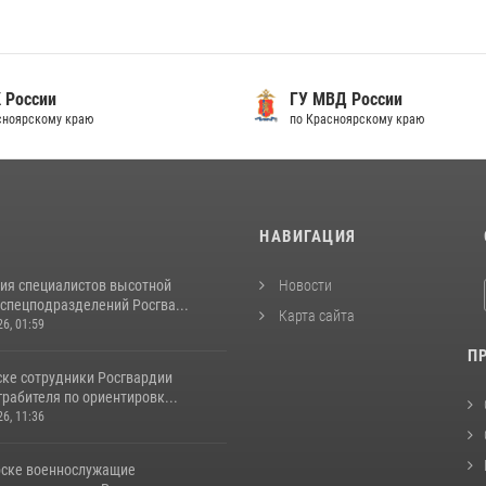
 России
ГУ МВД России
сноярскому краю
по Красноярскому краю
И
НАВИГАЦИЯ
ия специалистов высотной
Новости
спецподразделений Росгва...
Карта сайта
26, 01:59
П
ске сотрудники Росгвардии
рабителя по ориентировк...
26, 11:36
рске военнослужащие