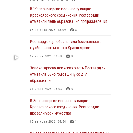
04 августа 2026, 09:57
В Железногорске военнослужащие
Сотрудники Росгвардии обеспечили
Красноярского соединения Росгвардии
общественный порядок во время
отметили день образования подразделения
проведения экстремального заплыва в
03 августа 2026, 13:09
3
Дудинке
Росгвардейцы обеспечили безопасность
04 августа 2026, 08:36
1
футбольного матча в Красноярске
В Красноярске сотрудники Росгвардии
27 июля 2026, 08:53
3
задержали подозреваемого в серии краж из
супермаркета
Зеленогорская воинская часть Росгвардии
отметила 68-ю годовщину со дня
04 августа 2026, 06:50
образования
Военнослужащие Красноярского соединения
31 июля 2026, 08:08
6
Росгвардии познакомили отдыхающих детей
с тонкостями РХБ защиты
В Зеленогорске военнослужащие
Красноярского соединения Росгвардии
03 августа 2026, 13:12
2
провели урок мужества
В Железногорске военнослужащие
05 августа 2026, 04:54
1
Красноярского соединения Росгвардии
отметили день образования подразделения