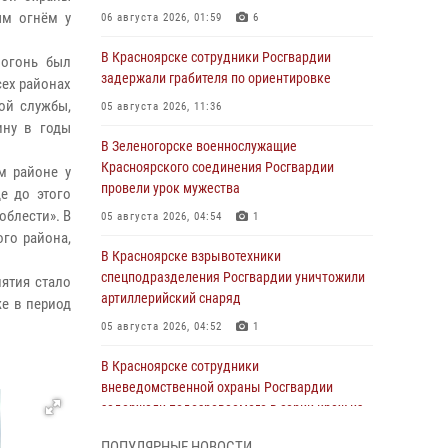
ым огнём у
06 августа 2026, 01:59
6
В Красноярске сотрудники Росгвардии
 огонь был
задержали грабителя по ориентировке
сех районах
ой службы,
05 августа 2026, 11:36
ину в годы
В Зеленогорске военнослужащие
Красноярского соединения Росгвардии
м районе у
провели урок мужества
е до этого
облести». В
05 августа 2026, 04:54
1
го района,
В Красноярске взрывотехники
спецподразделения Росгвардии уничтожили
ятия стало
артиллерийский снаряд
же в период
05 августа 2026, 04:52
1
В Красноярске сотрудники
вневедомственной охраны Росгвардии
задержали подозреваемого в серии краж из
гипермаркета
ПОПУЛЯРНЫЕ НОВОСТИ