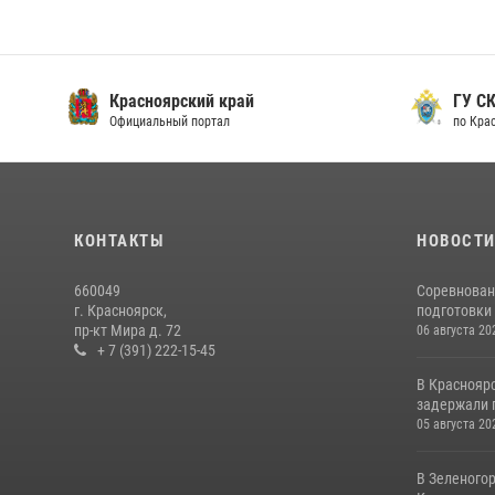
Красноярский край
ГУ СК
Официальный портал
по Кра
КОНТАКТЫ
НОВОСТ
660049
Соревнован
г. Красноярск,
подготовки 
пр-кт Мира д. 72
06 августа 20
+ 7 (391) 222-15-45
В Краснояр
задержали г
05 августа 20
В Зеленого